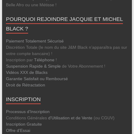
Belle Afro ou une Métisse !
POURQUOI REJOINDRE JACQUIE ET MICHEL
BLACK ?
Paiement Totalement Sécurisé
Discrétion Totale (le nom du site J&M Black n’apparaîtra pas sur
votre compte bancaire) !
Inscription par
Téléphone
!
Suspension Rapide & Simple
de Votre Abonnement !
Vidéos XXX de Blacks
Garantie Satisfait ou Remboursé
Droit de Rétractation
INSCRIPTION
Processus d'Inscription
Conditions Générales
d'Utilisation et de Vente
(ou CGUV)
Inscription Gratuite
Offre d'Essai