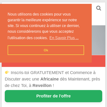
Skip
Rencontrer-Africaine
to
Conseils et Infos pour la Rencontre d'une Belle
Nous utilisons des cookies pour vous
content
Africaine !
garantir la meilleure expérience sur notre
site. Si vous continuez à utiliser ce dernier,
nous considérerons que vous acceptez
l'utilisation des cookies.
En Savoir Plus ...
Ok
Réveillon
Inscris-toi GRATUITEMENT et Commence à
Discuter avec une
Africaine
dès Maintenant, près
de chez Toi, à
Reveillon
!
Profiter de l'offre