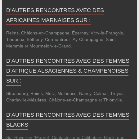
D’AUTRES RENCONTRES AVEC DES
AFRICAINES MARNAISES SUR :
Reims
,
Châlons-en-Champagne
,
Épernay
,
Vitry-le-François
,
Tinqueux
,
Bétheny
,
Cormontreuil
,
Aÿ-Champagne
,
Saint-
Memmie
et
Mourmelon-le-Grand
.
D’AUTRES RENCONTRES AVEC DES FEMMES
D’AFRIQUE ALSACIENNES & CHAMPENOISES
SUR :
Strasbourg
,
Reims
,
Metz
,
Mulhouse
,
Nancy
,
Colmar
,
Troyes
,
Charleville-Mézières
,
Châlons-en-Champagne
et
Thionville
.
D’AUTRES RENCONTRES AVEC DES FEMMES
BLACKS
Sur Reveillon (Marne), Contactez une Célibataire Black, une