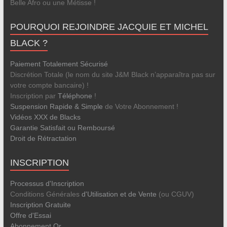
Belle Afro ou une Métisse !
POURQUOI REJOINDRE JACQUIE ET MICHEL
BLACK ?
Paiement Totalement Sécurisé
Discrétion Totale (le nom du site J&M Black n’apparaîtra pas sur
votre compte bancaire) !
Inscription par
Téléphone
!
Suspension Rapide & Simple
de Votre Abonnement !
Vidéos XXX de Blacks
Garantie Satisfait ou Remboursé
Droit de Rétractation
INSCRIPTION
Processus d'Inscription
Conditions Générales
d'Utilisation et de Vente
(ou CGUV)
Inscription Gratuite
Offre d'Essai
Abonnement Or