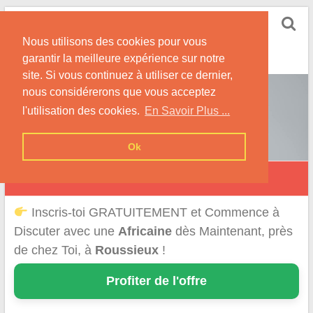
Skip
Rencontrer-Africaine
to
Conseils et Infos pour la Rencontre d'une Belle
Nous utilisons des cookies pour vous
content
Africaine !
garantir la meilleure expérience sur notre
site. Si vous continuez à utiliser ce dernier,
nous considérerons que vous acceptez
l'utilisation des cookies.
En Savoir Plus ...
Ok
Roussieux
Inscris-toi GRATUITEMENT et Commence à
Discuter avec une
Africaine
dès Maintenant, près
de chez Toi, à
Roussieux
!
Profiter de l'offre