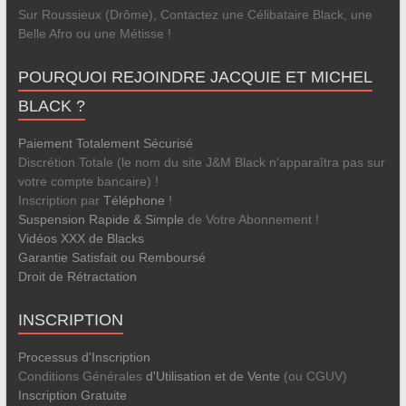
Sur Roussieux (Drôme), Contactez une Célibataire Black, une
Belle Afro ou une Métisse !
POURQUOI REJOINDRE JACQUIE ET MICHEL
BLACK ?
Paiement Totalement Sécurisé
Discrétion Totale (le nom du site J&M Black n’apparaîtra pas sur
votre compte bancaire) !
Inscription par
Téléphone
!
Suspension Rapide & Simple
de Votre Abonnement !
Vidéos XXX de Blacks
Garantie Satisfait ou Remboursé
Droit de Rétractation
INSCRIPTION
Processus d'Inscription
Conditions Générales
d'Utilisation et de Vente
(ou CGUV)
Inscription Gratuite