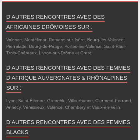
D’AUTRES RENCONTRES AVEC DES
AFRICAINES DRÔMOISES SUR :
Valence
,
Montélimar
,
Romans-sur-Isère
,
Bourg-lès-Valence
,
Pierrelatte
,
Bourg-de-Péage
,
Portes-lès-Valence
,
Saint-Paul-
Trois-Châteaux
,
Livron-sur-Drôme
et
Crest
.
D’AUTRES RENCONTRES AVEC DES FEMMES
D’AFRIQUE AUVERGNATES & RHÔNALPINES
SUR :
Lyon
,
Saint-Étienne
,
Grenoble
,
Villeurbanne
,
Clermont-Ferrand
,
Annecy
,
Vénissieux
,
Valence
,
Chambéry
et
Vaulx-en-Velin
.
D’AUTRES RENCONTRES AVEC DES FEMMES
BLACKS