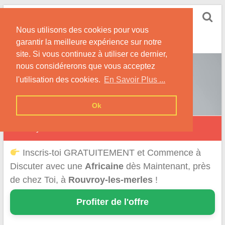
Skip
Rencontrer-Africaine
to
Conseils et Infos pour la Rencontre d'une Belle
Nous utilisons des cookies pour vous
content
Africaine !
garantir la meilleure expérience sur notre
site. Si vous continuez à utiliser ce dernier,
nous considérerons que vous acceptez
l'utilisation des cookies.
En Savoir Plus ...
Ok
Rouvroy-les-Merles
Inscris-toi GRATUITEMENT et Commence à
Discuter avec une
Africaine
dès Maintenant, près
de chez Toi, à
Rouvroy-les-merles
!
Profiter de l'offre