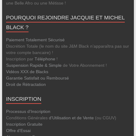
une Belle Afro ou une Métisse !
POURQUOI REJOINDRE JACQUIE ET MICHEL
BLACK ?
Paiement Totalement Sécurisé
Discrétion Totale (le nom du site J&M Black n’apparaîtra pas sur
votre compte bancaire) !
Inscription par
Téléphone
!
Suspension Rapide & Simple
de Votre Abonnement !
Vidéos XXX de Blacks
Garantie Satisfait ou Remboursé
Droit de Rétractation
INSCRIPTION
Processus d'Inscription
Conditions Générales
d'Utilisation et de Vente
(ou CGUV)
Inscription Gratuite
Offre d'Essai