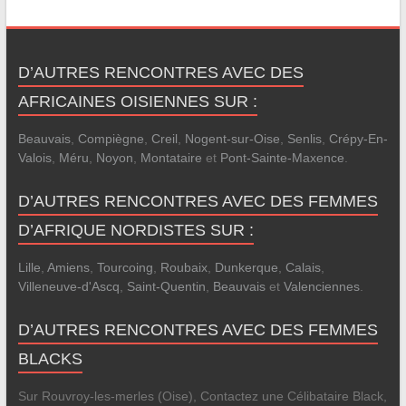
D’AUTRES RENCONTRES AVEC DES
AFRICAINES OISIENNES SUR :
Beauvais
,
Compiègne
,
Creil
,
Nogent-sur-Oise
,
Senlis
,
Crépy-En-
Valois
,
Méru
,
Noyon
,
Montataire
et
Pont-Sainte-Maxence
.
D’AUTRES RENCONTRES AVEC DES FEMMES
D’AFRIQUE NORDISTES SUR :
Lille
,
Amiens
,
Tourcoing
,
Roubaix
,
Dunkerque
,
Calais
,
Villeneuve-d'Ascq
,
Saint-Quentin
,
Beauvais
et
Valenciennes
.
D’AUTRES RENCONTRES AVEC DES FEMMES
BLACKS
Sur Rouvroy-les-merles (Oise), Contactez une Célibataire Black,