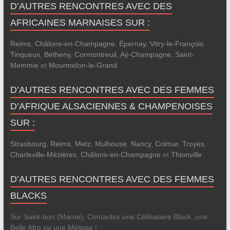
D’AUTRES RENCONTRES AVEC DES
AFRICAINES MARNAISES SUR :
Reims
,
Châlons-en-Champagne
,
Épernay
,
Vitry-le-François
,
Tinqueux
,
Bétheny
,
Cormontreuil
,
Aÿ-Champagne
,
Saint-
Memmie
et
Mourmelon-le-Grand
.
D’AUTRES RENCONTRES AVEC DES FEMMES
D’AFRIQUE ALSACIENNES & CHAMPENOISES
SUR :
Strasbourg
,
Reims
,
Metz
,
Mulhouse
,
Nancy
,
Colmar
,
Troyes
,
Charleville-Mézières
,
Châlons-en-Champagne
et
Thionville
.
D’AUTRES RENCONTRES AVEC DES FEMMES
BLACKS
Sur Saint-bon (Marne), Contactez une Célibataire Black, une
Belle Afro ou une Métisse !