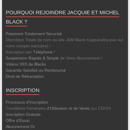
POURQUOI REJOINDRE JACQUIE ET MICHEL
BLACK ?
Paiement Totalement Sécurisé
Discrétion Totale (le nom du site J&M Black n’apparaîtra pas sur
votre compte bancaire) !
Inscription par
Téléphone
!
Suspension Rapide & Simple
de Votre Abonnement !
Vidéos XXX de Blacks
Garantie Satisfait ou Remboursé
Droit de Rétractation
INSCRIPTION
Processus d'Inscription
Conditions Générales
d'Utilisation et de Vente
(ou CGUV)
Inscription Gratuite
Offre d'Essai
Abonnement Or