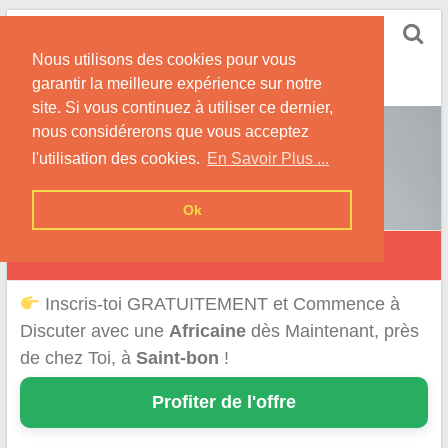
Skip
Rencontrer-Africaine
to
Conseils et Infos pour la Rencontre d'une Belle
Nous utilisons des cookies pour vous
content
Africaine !
garantir la meilleure expérience sur notre
site. Si vous continuez à utiliser ce dernier,
nous considérerons que vous acceptez
l'utilisation des cookies.
En Savoir Plus ...
Ok
Saint-Bon
Inscris-toi GRATUITEMENT et Commence à
Discuter avec une
Africaine
dès Maintenant, près
de chez Toi, à
Saint-bon
!
Profiter de l'offre