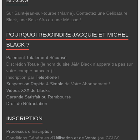
BLACKS
Sur Saint-jean-sur-tourbe (Marne), Contactez une Célibataire
Black, une Belle Afro ou une Métisse !
POURQUOI REJOINDRE JACQUIE ET MICHEL
BLACK ?
Paiement Totalement Sécurisé
Discrétion Totale (le nom du site J&M Black n’apparaîtra pas sur
votre compte bancaire) !
Inscription par
Téléphone
!
Suspension Rapide & Simple
de Votre Abonnement !
Vidéos XXX de Blacks
Garantie Satisfait ou Remboursé
Droit de Rétractation
INSCRIPTION
Processus d'Inscription
Conditions Générales
d'Utilisation et de Vente
(ou CGUV)