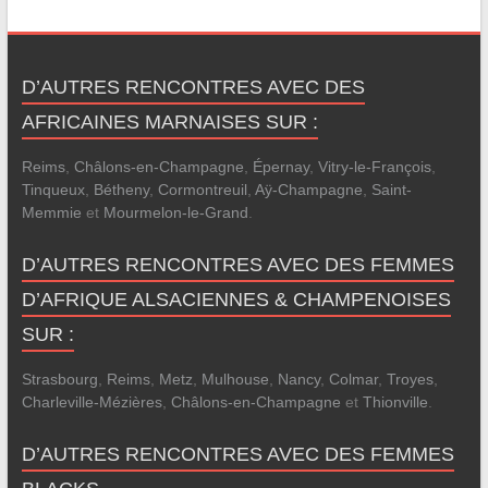
D’AUTRES RENCONTRES AVEC DES
AFRICAINES MARNAISES SUR :
Reims
,
Châlons-en-Champagne
,
Épernay
,
Vitry-le-François
,
Tinqueux
,
Bétheny
,
Cormontreuil
,
Aÿ-Champagne
,
Saint-
Memmie
et
Mourmelon-le-Grand
.
D’AUTRES RENCONTRES AVEC DES FEMMES
D’AFRIQUE ALSACIENNES & CHAMPENOISES
SUR :
Strasbourg
,
Reims
,
Metz
,
Mulhouse
,
Nancy
,
Colmar
,
Troyes
,
Charleville-Mézières
,
Châlons-en-Champagne
et
Thionville
.
D’AUTRES RENCONTRES AVEC DES FEMMES