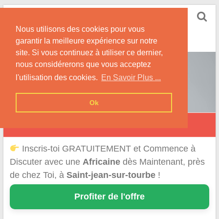
Skip
Rencontrer-Africaine
to
Conseils et Infos pour la Rencontre d'une Belle
Nous utilisons des cookies pour vous
content
Africaine !
garantir la meilleure expérience sur notre
site. Si vous continuez à utiliser ce dernier,
nous considérerons que vous acceptez
l'utilisation des cookies.
En Savoir Plus ...
Ok
Saint-Jean-sur-Tourbe
Inscris-toi GRATUITEMENT et Commence à
Discuter avec une
Africaine
dès Maintenant, près
de chez Toi, à
Saint-jean-sur-tourbe
!
Profiter de l'offre