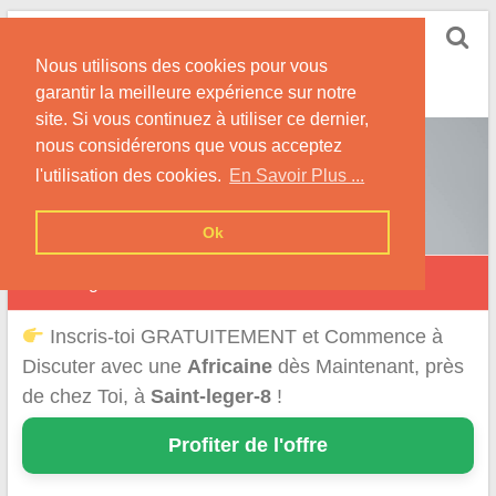
Skip
Rencontrer-Africaine
to
Conseils et Infos pour la Rencontre d'une Belle
Nous utilisons des cookies pour vous
content
Africaine !
garantir la meilleure expérience sur notre
site. Si vous continuez à utiliser ce dernier,
nous considérerons que vous acceptez
l'utilisation des cookies.
En Savoir Plus ...
Ok
Saint-Léger
Inscris-toi GRATUITEMENT et Commence à
Discuter avec une
Africaine
dès Maintenant, près
de chez Toi, à
Saint-leger-8
!
Profiter de l'offre