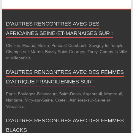
D’AUTRES RENCONTRES AVEC DES
AFRICAINES SEINE-ET-MARNAISES SUR :
Chelles
,
Meaux
,
Melun
,
Pontault-Combault
,
Savigny-le-Temple
,
Champs-sur-Marne
,
Bussy-Saint-Georges
,
Torcy
,
Combs-la-Ville
et
Villeparisis
.
D’AUTRES RENCONTRES AVEC DES FEMMES
D’AFRIQUE FRANCILIENNES SUR :
Paris
,
Boulogne-Billancourt
,
Saint-Denis
,
Argenteuil
,
Montreuil
,
Nanterre
,
Vitry-sur-Seine
,
Créteil
,
Asnières-sur-Seine
et
Versailles
.
D’AUTRES RENCONTRES AVEC DES FEMMES
BLACKS