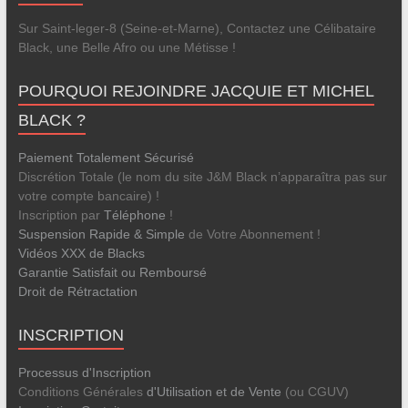
Sur Saint-leger-8 (Seine-et-Marne), Contactez une Célibataire
Black, une Belle Afro ou une Métisse !
POURQUOI REJOINDRE JACQUIE ET MICHEL
BLACK ?
Paiement Totalement Sécurisé
Discrétion Totale (le nom du site J&M Black n’apparaîtra pas sur
votre compte bancaire) !
Inscription par
Téléphone
!
Suspension Rapide & Simple
de Votre Abonnement !
Vidéos XXX de Blacks
Garantie Satisfait ou Remboursé
Droit de Rétractation
INSCRIPTION
Processus d'Inscription
Conditions Générales
d'Utilisation et de Vente
(ou CGUV)