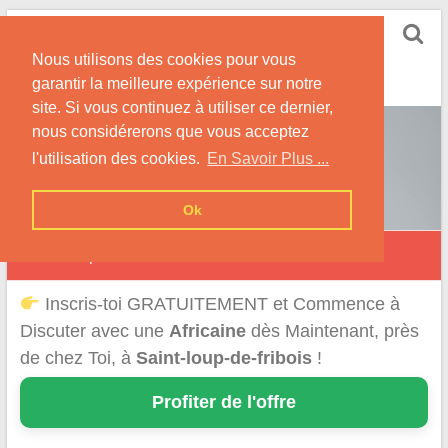
Skip
Rencontrer-Africaine
to
Conseils et Infos pour la Rencontre d'une Belle
Nous utilisons des cookies pour vous
content
Africaine !
garantir la meilleure expérience sur notre
site. Si vous continuez à utiliser ce dernier,
nous considérerons que vous acceptez
l'utilisation des cookies.
En Savoir Plus ...
Ok
Saint-Loup-de-Fribois
Inscris-toi GRATUITEMENT et Commence à
Discuter avec une
Africaine
dès Maintenant, près
de chez Toi, à
Saint-loup-de-fribois
!
Profiter de l'offre