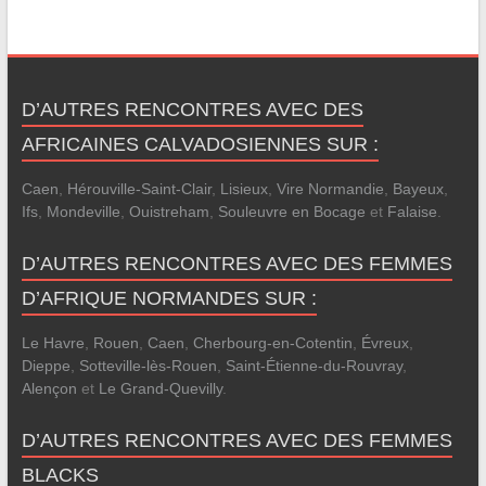
D’AUTRES RENCONTRES AVEC DES
AFRICAINES CALVADOSIENNES SUR :
Caen
,
Hérouville-Saint-Clair
,
Lisieux
,
Vire Normandie
,
Bayeux
,
Ifs
,
Mondeville
,
Ouistreham
,
Souleuvre en Bocage
et
Falaise
.
D’AUTRES RENCONTRES AVEC DES FEMMES
D’AFRIQUE NORMANDES SUR :
Le Havre
,
Rouen
,
Caen
,
Cherbourg-en-Cotentin
,
Évreux
,
Dieppe
,
Sotteville-lès-Rouen
,
Saint-Étienne-du-Rouvray
,
Alençon
et
Le Grand-Quevilly
.
D’AUTRES RENCONTRES AVEC DES FEMMES
BLACKS