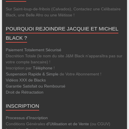
Sur Saint-loup-de-fribois (Calvados), Contactez une Célibataire
Black, une Belle Afro ou une Métisse !
POURQUOI REJOINDRE JACQUIE ET MICHEL
BLACK ?
Paiement Totalement Sécurisé
Discrétion Totale (le nom du site J&M Black n’apparaîtra pas sur
votre compte bancaire) !
Inscription par
Téléphone
!
Suspension Rapide & Simple
de Votre Abonnement !
Vidéos XXX de Blacks
Garantie Satisfait ou Remboursé
Droit de Rétractation
INSCRIPTION
Processus d'Inscription
Conditions Générales
d'Utilisation et de Vente
(ou CGUV)