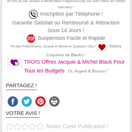
(le nom du site Jacquie & Michel Black n’apparaîtra pas sur votre relevé de compte
bancaire) !
Inscription par Téléphone !
Garantie Satisfait ou Remboursé & Rétraction
Sous 14 Jours !
Suspension Facile et Rapide
Vidéos
Fin des Prélèvements Jacquie et Michel en Quelques Clics !
Coquines de Blacks !
TROIS Offres Jacquie & Michel Black Pour
Tous les Budgets
: Or, Argent & Bronze !
PARTAGEZ !
VOTRE AVIS !
Notez Cette Publication !