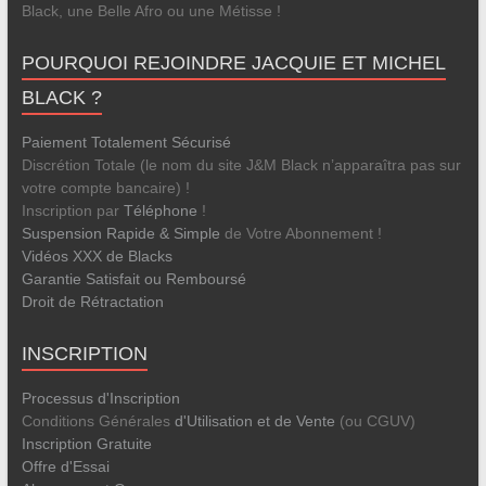
Black, une Belle Afro ou une Métisse !
POURQUOI REJOINDRE JACQUIE ET MICHEL
BLACK ?
Paiement Totalement Sécurisé
Discrétion Totale (le nom du site J&M Black n’apparaîtra pas sur
votre compte bancaire) !
Inscription par
Téléphone
!
Suspension Rapide & Simple
de Votre Abonnement !
Vidéos XXX de Blacks
Garantie Satisfait ou Remboursé
Droit de Rétractation
INSCRIPTION
Processus d'Inscription
Conditions Générales
d'Utilisation et de Vente
(ou CGUV)
Inscription Gratuite
Offre d'Essai