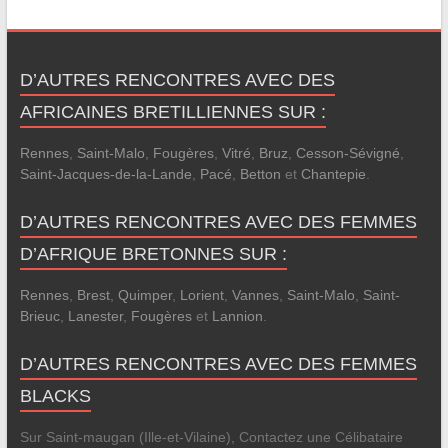
D’AUTRES RENCONTRES AVEC DES
AFRICAINES BRETILLIENNES SUR :
Rennes
,
Saint-Malo
,
Fougères
,
Vitré
,
Bruz
,
Cesson-Sévigné
,
Saint-Jacques-de-la-Lande
,
Pacé
,
Betton
et
Chantepie
.
D’AUTRES RENCONTRES AVEC DES FEMMES
D’AFRIQUE BRETONNES SUR :
Rennes
,
Brest
,
Quimper
,
Lorient
,
Vannes
,
Saint-Malo
,
Saint-
Brieuc
,
Lanester
,
Fougères
et
Lannion
.
D’AUTRES RENCONTRES AVEC DES FEMMES
BLACKS
Sur Saint-maugan (Ille-et-Vilaine), Contactez une Célibataire