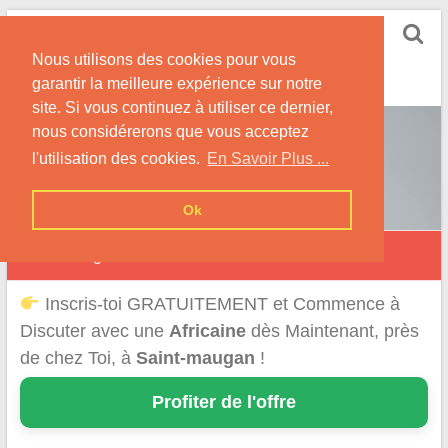
Skip
Rencontrer-Africaine
to
Conseils et Infos pour la Rencontre d'une Belle
Nous utilisons des cookies pour vous
content
Africaine !
garantir la meilleure expérience sur notre
site. Si vous continuez à utiliser ce dernier,
nous considérerons que vous acceptez
l'utilisation des cookies.
En Savoir Plus ...
Ok
Saint-Maugan
Inscris-toi GRATUITEMENT et Commence à
Discuter avec une
Africaine
dès Maintenant, près
de chez Toi, à
Saint-maugan
!
Profiter de l'offre