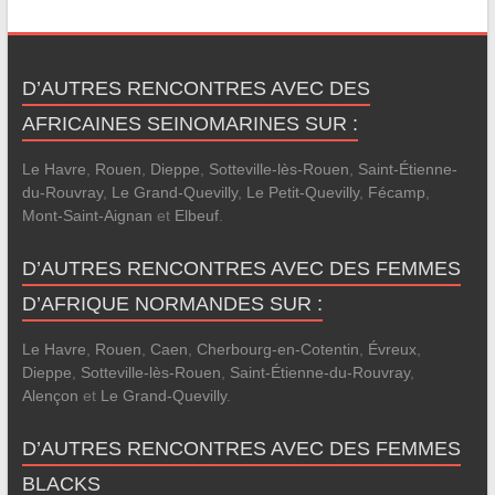
D’AUTRES RENCONTRES AVEC DES
AFRICAINES SEINOMARINES SUR :
Le Havre
,
Rouen
,
Dieppe
,
Sotteville-lès-Rouen
,
Saint-Étienne-
du-Rouvray
,
Le Grand-Quevilly
,
Le Petit-Quevilly
,
Fécamp
,
Mont-Saint-Aignan
et
Elbeuf
.
D’AUTRES RENCONTRES AVEC DES FEMMES
D’AFRIQUE NORMANDES SUR :
Le Havre
,
Rouen
,
Caen
,
Cherbourg-en-Cotentin
,
Évreux
,
Dieppe
,
Sotteville-lès-Rouen
,
Saint-Étienne-du-Rouvray
,
Alençon
et
Le Grand-Quevilly
.
D’AUTRES RENCONTRES AVEC DES FEMMES
BLACKS