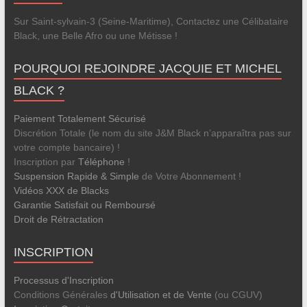
Sur Saint-sylvain-3 (Seine-Maritime), Contactez une Célibataire
Black, une Belle Afro ou une Métisse !
POURQUOI REJOINDRE JACQUIE ET MICHEL
BLACK ?
Paiement Totalement Sécurisé
Discrétion Totale (le nom du site J&M Black n’apparaîtra pas sur
votre compte bancaire) !
Inscription par
Téléphone
!
Suspension Rapide & Simple
de Votre Abonnement !
Vidéos XXX de Blacks
Garantie Satisfait ou Remboursé
Droit de Rétractation
INSCRIPTION
Processus d'Inscription
Conditions Générales
d'Utilisation et de Vente
(ou CGUV)