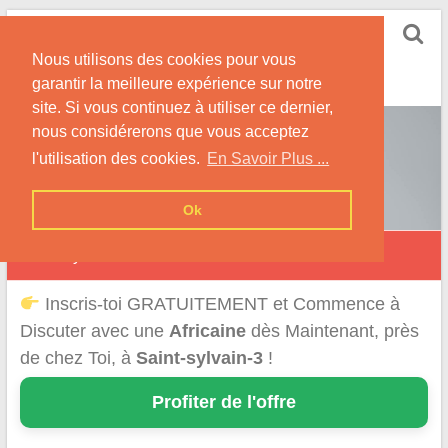
Skip
Rencontrer-Africaine
to
Conseils et Infos pour la Rencontre d'une Belle
Nous utilisons des cookies pour vous
content
Africaine !
garantir la meilleure expérience sur notre
site. Si vous continuez à utiliser ce dernier,
nous considérerons que vous acceptez
l'utilisation des cookies.
En Savoir Plus ...
Ok
Saint-Sylvain
Inscris-toi GRATUITEMENT et Commence à
Discuter avec une
Africaine
dès Maintenant, près
de chez Toi, à
Saint-sylvain-3
!
Profiter de l'offre