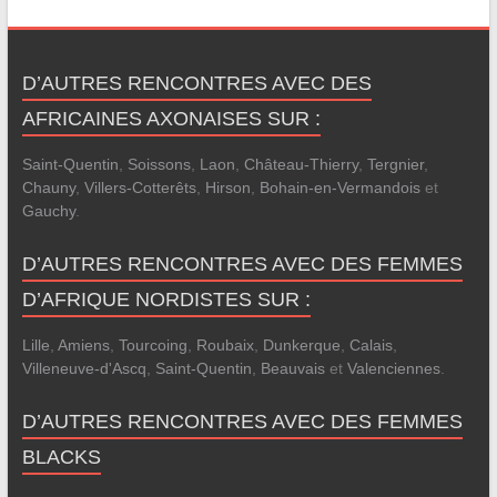
D’AUTRES RENCONTRES AVEC DES
AFRICAINES AXONAISES SUR :
Saint-Quentin
,
Soissons
,
Laon
,
Château-Thierry
,
Tergnier
,
Chauny
,
Villers-Cotterêts
,
Hirson
,
Bohain-en-Vermandois
et
Gauchy
.
D’AUTRES RENCONTRES AVEC DES FEMMES
D’AFRIQUE NORDISTES SUR :
Lille
,
Amiens
,
Tourcoing
,
Roubaix
,
Dunkerque
,
Calais
,
Villeneuve-d'Ascq
,
Saint-Quentin
,
Beauvais
et
Valenciennes
.
D’AUTRES RENCONTRES AVEC DES FEMMES
BLACKS