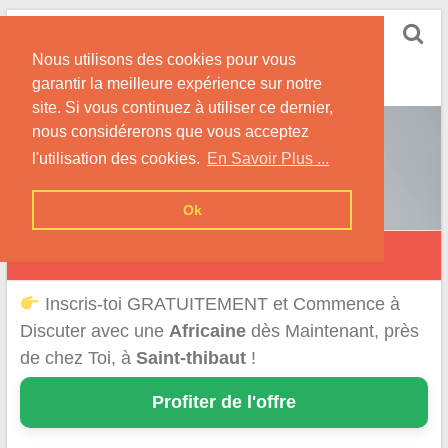
Skip
Rencontrer-Africaine
to
Conseils et Infos pour la Rencontre d'une Belle
Nous utilisons des cookies pour vous
content
Africaine !
garantir la meilleure expérience sur notre
site. Si vous continuez à utiliser ce dernier,
nous considérerons que vous acceptez
l'utilisation des cookies.
En Savoir Plus ...
Ok
Saint-Thibaut
Inscris-toi GRATUITEMENT et Commence à
Discuter avec une
Africaine
dès Maintenant, près
de chez Toi, à
Saint-thibaut
!
Profiter de l'offre