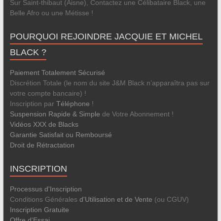
Sur Saint-thibaut (Aisne), Contactez une Célibataire Black, une
Belle Afro ou une Métisse !
POURQUOI REJOINDRE JACQUIE ET MICHEL
BLACK ?
Paiement Totalement Sécurisé
Discrétion Totale (le nom du site J&M Black n’apparaîtra pas sur
votre compte bancaire) !
Inscription par
Téléphone
!
Suspension Rapide & Simple
de Votre Abonnement !
Vidéos XXX de Blacks
Garantie Satisfait ou Remboursé
Droit de Rétractation
INSCRIPTION
Processus d'Inscription
Conditions Générales
d'Utilisation et de Vente
(ou CGUV)
Inscription Gratuite
Offre d'Essai