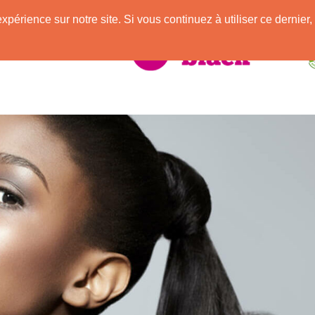
e
expérience sur notre site. Si vous continuez à utiliser ce derni
elle Africaine !