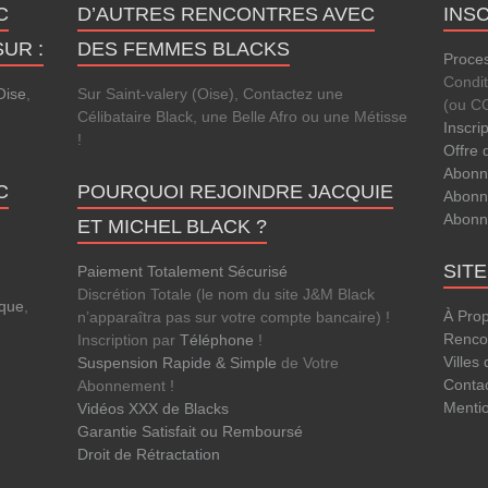
C
D’AUTRES RENCONTRES AVEC
INS
UR :
DES FEMMES BLACKS
Proces
Condi
Oise
,
Sur Saint-valery (Oise), Contactez une
(ou C
Célibataire Black, une Belle Afro ou une Métisse
Inscri
!
Offre 
Abonn
C
POURQUOI REJOINDRE JACQUIE
Abonn
Abonn
ET MICHEL BLACK ?
SIT
Paiement Totalement Sécurisé
Discrétion Totale (le nom du site J&M Black
que
,
À Pro
n’apparaîtra pas sur votre compte bancaire) !
Rencon
Inscription par
Téléphone
!
Villes
Suspension Rapide & Simple
de Votre
Conta
Abonnement !
Menti
Vidéos XXX de Blacks
Garantie Satisfait ou Remboursé
Droit de Rétractation