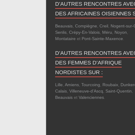
D’AUTRES RENCONTRES AVE
DES AFRICAINES OISIENNES S
Beauvais
,
Compiègne
,
Creil
,
Nogent-sur-
Senlis
,
Crépy-En-Valois
,
Méru
,
Noyon
,
Montataire
et
Pont-Sainte-Maxence
.
D’AUTRES RENCONTRES AVE
DES FEMMES D’AFRIQUE
NORDISTES SUR :
Lille
,
Amiens
,
Tourcoing
,
Roubaix
,
Dunker
Calais
,
Villeneuve-d'Ascq
,
Saint-Quentin
,
Beauvais
et
Valenciennes
.