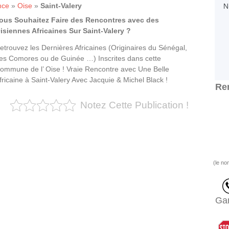
nce
»
Oise
»
Saint-Valery
ous Souhaitez Faire des Rencontres avec des
isiennes Africaines Sur Saint-Valery ?
etrouvez les Dernières Africaines (Originaires du Sénégal,
es Comores ou de Guinée …) Inscrites dans cette
ommune de l’ Oise ! Vraie Rencontre avec Une Belle
fricaine à Saint-Valery Avec Jacquie & Michel Black !
Ren
Notez Cette Publication !
(le no
Gar