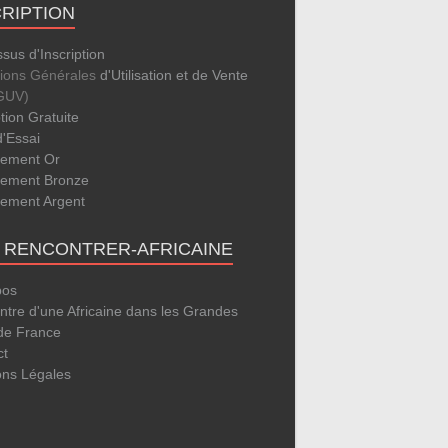
CRIPTION
sus d'Inscription
tions Générales
d'Utilisation et de Vente
GUV)
ption Gratuite
d'Essai
ement Or
ement Bronze
ement Argent
E RENCONTRER-AFRICAINE
pos
tre d'une Africaine dans les Grandes
 de France
ct
ons Légales