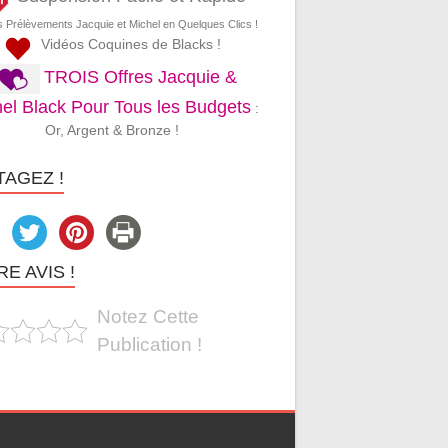
s Prélèvements Jacquie et Michel en Quelques Clics !
Vidéos Coquines de Blacks !
TROIS Offres Jacquie &
el Black Pour Tous les Budgets
:
Or, Argent & Bronze !
TAGEZ !
E AVIS !
Notez Cette
Publication !