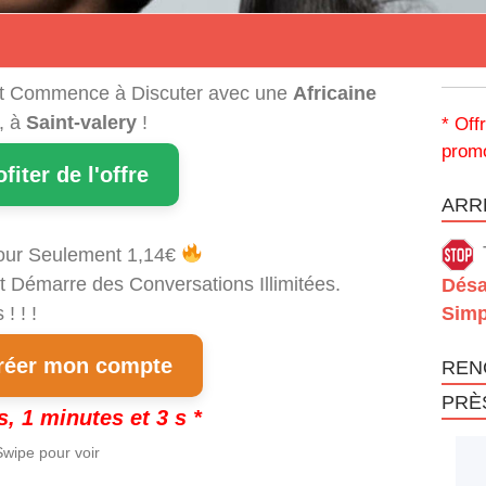
t Commence à Discuter avec une
Africaine
, à
Saint-valery
!
* Off
promo
ofiter de l'offre
ARRÊ
our Seulement 1,14€
t Démarre des Conversations Illimitées.
Désa
! ! !
Simp
éer mon compte
REN
PRÈ
s, 1 minutes et 3 s *
wipe pour voir