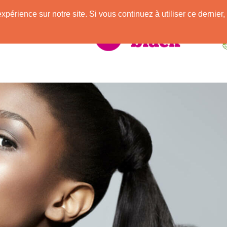
e
expérience sur notre site. Si vous continuez à utiliser ce derni
elle Africaine !