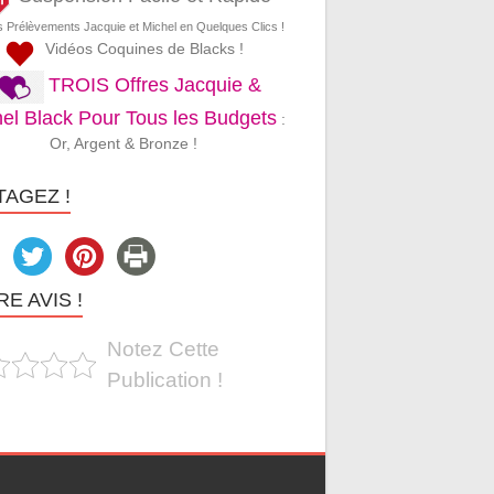
s Prélèvements Jacquie et Michel en Quelques Clics !
Vidéos Coquines de Blacks !
TROIS Offres Jacquie &
el Black Pour Tous les Budgets
:
Or, Argent & Bronze !
TAGEZ !
E AVIS !
Notez Cette
Publication !