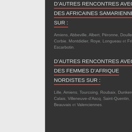
D’AUTRES RENCONTRES AVE
DES AFRICAINES SAMARIENN
SUR :
Amiens
,
Abbeville
,
Albert
,
Péronne
,
Doull
Corbie
,
Montdidier
,
Roye
,
Longueau
et
Fri
Escarbotin
.
D’AUTRES RENCONTRES AVE
DES FEMMES D’AFRIQUE
NORDISTES SUR :
Lille
,
Amiens
,
Tourcoing
,
Roubaix
,
Dunker
Calais
,
Villeneuve-d'Ascq
,
Saint-Quentin
,
Beauvais
et
Valenciennes
.