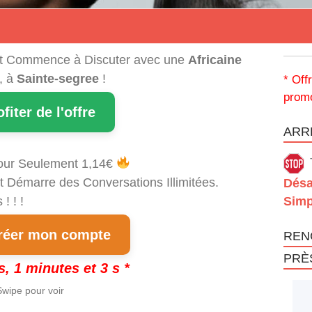
t Commence à Discuter avec une
Africaine
, à
Sainte-segree
!
* Off
promo
ofiter de l'offre
ARRÊ
our Seulement 1,14€
t Démarre des Conversations Illimitées.
Désa
! ! !
Simp
éer mon compte
REN
PRÈ
s, 1 minutes et 3 s *
wipe pour voir