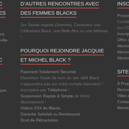
C
D’AUTRES RENCONTRES AVEC
INS
ES
DES FEMMES BLACKS
Proces
Condi
Sur Sainte-segree (Somme), Contactez une
(ou C
Célibataire Black, une Belle Afro ou une Métisse
Inscri
ens
,
!
Offre 
ville-
Abonn
POURQUOI REJOINDRE JACQUIE
Abonn
Abonn
C
ET MICHEL BLACK ?
SIT
Paiement Totalement Sécurisé
Discrétion Totale (le nom du site J&M Black
À Pro
n’apparaîtra pas sur votre compte bancaire) !
Rencon
Inscription par
Téléphone
!
que
,
Villes
Suspension Rapide & Simple
de Votre
Conta
Abonnement !
Menti
Vidéos XXX de Blacks
Garantie Satisfait ou Remboursé
Droit de Rétractation