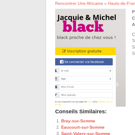
Rencontrer Une Africaine
»
Hauts-de-Fra
P
C
A
C
T
S
S
Conseils Similaires:
Bray-sur-Somme
Eaucourt-sur-Somme
Saint-Valery-sur-Somme