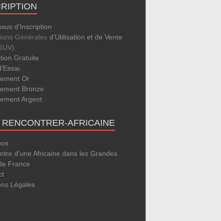
CRIPTION
sus d'Inscription
tions Générales
d'Utilisation et de Vente
GUV)
ption Gratuite
d'Essai
ement Or
ement Bronze
ement Argent
E RENCONTRER-AFRICAINE
pos
tre d'une Africaine dans les Grandes
 de France
ct
ons Légales