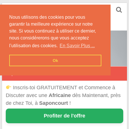
Skip
Rencontrer-Africaine
to
Conseils et Infos pour la Rencontre d'une Belle
Nous utilisons des cookies pour vous
content
Africaine !
garantir la meilleure expérience sur notre
site. Si vous continuez à utiliser ce dernier,
nous considérerons que vous acceptez
l'utilisation des cookies.
En Savoir Plus ...
Ok
Saponcourt
Inscris-toi GRATUITEMENT et Commence à
Discuter avec une
Africaine
dès Maintenant, près
de chez Toi, à
Saponcourt
!
Profiter de l'offre