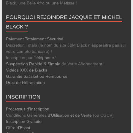
Black, une Belle Afro ou une Métisse !
POURQUOI REJOINDRE JACQUIE ET MICHEL
BLACK ?
Paiement Totalement Sécurisé
Discrétion Totale (le nom du site J&M Black n’apparaîtra pas sur
votre compte bancaire) !
Inscription par
Téléphone
!
Suspension Rapide & Simple
de Votre Abonnement !
Vidéos XXX de Blacks
Garantie Satisfait ou Remboursé
Droit de Rétractation
INSCRIPTION
Processus d'Inscription
Conditions Générales
d'Utilisation et de Vente
(ou CGUV)
Inscription Gratuite
Offre d'Essai