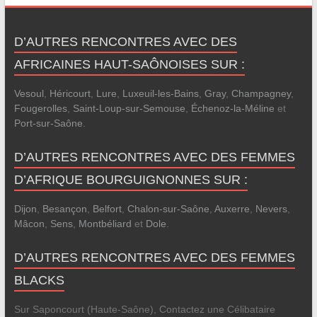
D’AUTRES RENCONTRES AVEC DES
AFRICAINES HAUT-SAÔNOISES SUR :
Vesoul
,
Héricourt
,
Lure
,
Luxeuil-les-Bains
,
Gray
,
Champagney
,
Fougerolles
,
Saint-Loup-sur-Semouse
,
Échenoz-la-Méline
et
Port-sur-Saône
.
D’AUTRES RENCONTRES AVEC DES FEMMES
D’AFRIQUE BOURGUIGNONNES SUR :
Dijon
,
Besançon
,
Belfort
,
Chalon-sur-Saône
,
Auxerre
,
Nevers
,
Mâcon
,
Sens
,
Montbéliard
et
Dole
.
D’AUTRES RENCONTRES AVEC DES FEMMES
BLACKS
Sur Saponcourt (Haute-Saône), Contactez une Célibataire