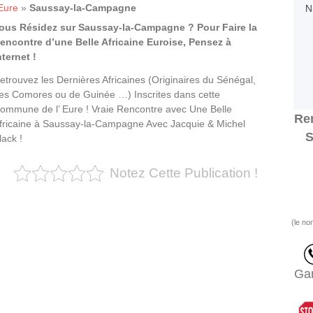
Eure
»
Saussay-la-Campagne
ous Résidez sur Saussay-la-Campagne ? Pour Faire la
encontre d’une Belle Africaine Euroise, Pensez à
nternet !
etrouvez les Dernières Africaines (Originaires du Sénégal,
es Comores ou de Guinée …) Inscrites dans cette
ommune de l’ Eure ! Vraie Rencontre avec Une Belle
Ren
fricaine à Saussay-la-Campagne Avec Jacquie & Michel
S
lack !
Notez Cette Publication !
(le no
Gar