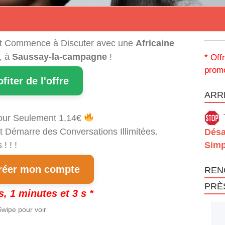
t Commence à Discuter avec une
Africaine
, à
Saussay-la-campagne
!
* Off
promo
ofiter de l'offre
ARRÊ
our Seulement 1,14€
t Démarre des Conversations Illimitées.
Désa
! ! !
Simp
éer mon compte
REN
PRÈ
s, 1 minutes et 3 s *
wipe pour voir