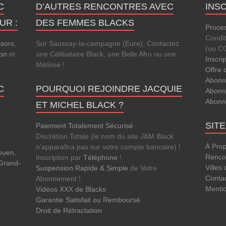
C
D’AUTRES RENCONTRES AVEC
INS
UR :
DES FEMMES BLACKS
Proces
Condi
isors
,
Sur Saussay-la-campagne (Eure), Contactez
(ou C
lon
et
une Célibataire Black, une Belle Afro ou une
Inscri
Métisse !
Offre 
Abonn
C
POURQUOI REJOINDRE JACQUIE
Abonn
Abonn
ET MICHEL BLACK ?
SIT
Paiement Totalement Sécurisé
Discrétion Totale (le nom du site J&M Black
À Pro
n’apparaîtra pas sur votre compte bancaire) !
Rouen
,
Rencon
Inscription par
Téléphone
!
Grand-
Villes
Suspension Rapide & Simple
de Votre
Conta
Abonnement !
Menti
Vidéos XXX de Blacks
Garantie Satisfait ou Remboursé
Droit de Rétractation