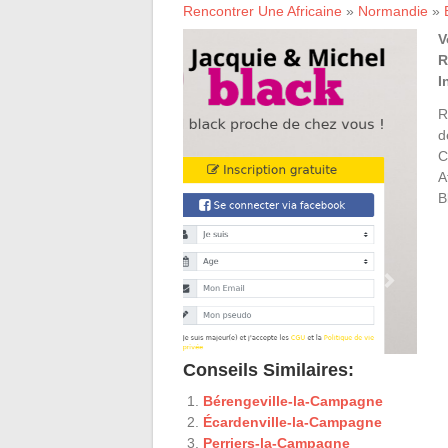
Rencontrer Une Africaine
»
Normandie
»
V
R
I
R
d
C
A
B
Conseils Similaires:
Bérengeville-la-Campagne
Écardenville-la-Campagne
Perriers-la-Campagne