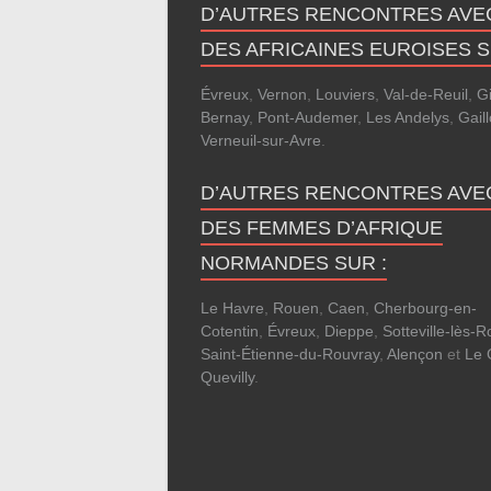
D’AUTRES RENCONTRES AVE
DES AFRICAINES EUROISES S
Évreux
,
Vernon
,
Louviers
,
Val-de-Reuil
,
G
Bernay
,
Pont-Audemer
,
Les Andelys
,
Gail
Verneuil-sur-Avre
.
D’AUTRES RENCONTRES AVE
DES FEMMES D’AFRIQUE
NORMANDES SUR :
Le Havre
,
Rouen
,
Caen
,
Cherbourg-en-
Cotentin
,
Évreux
,
Dieppe
,
Sotteville-lès-
Saint-Étienne-du-Rouvray
,
Alençon
et
Le 
Quevilly
.