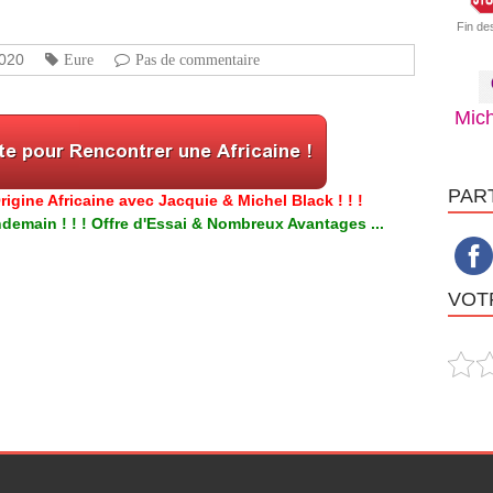
Fin de
020
Eure
Pas de commentaire
Mich
PAR
igine Africaine avec Jacquie & Michel Black ! ! !
emain ! ! ! Offre d'Essai & Nombreux Avantages ...
VOTR