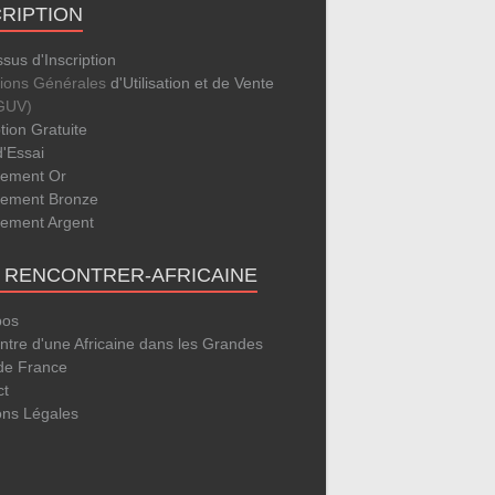
CRIPTION
sus d'Inscription
tions Générales
d'Utilisation et de Vente
GUV)
ption Gratuite
d'Essai
ement Or
ement Bronze
ement Argent
E RENCONTRER-AFRICAINE
pos
tre d'une Africaine dans les Grandes
 de France
ct
ons Légales