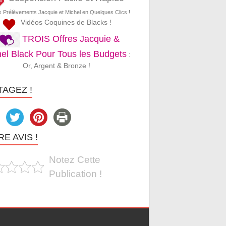
s Prélèvements Jacquie et Michel en Quelques Clics !
Vidéos Coquines de Blacks !
TROIS Offres Jacquie &
el Black Pour Tous les Budgets
:
Or, Argent & Bronze !
TAGEZ !
E AVIS !
Notez Cette
Publication !