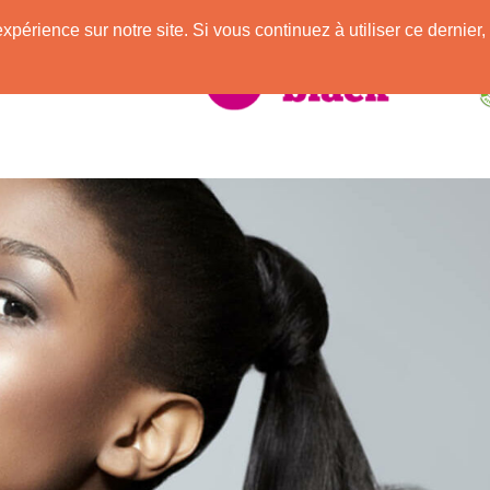
e
expérience sur notre site. Si vous continuez à utiliser ce derni
elle Africaine !