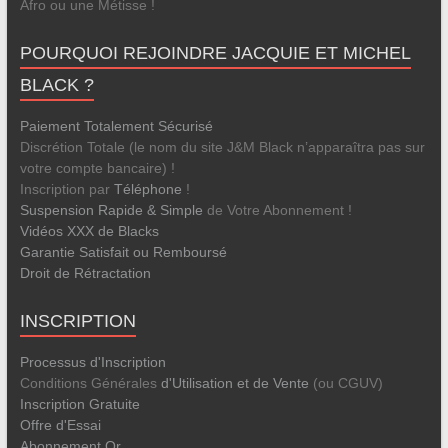
Afro ou une Métisse !
POURQUOI REJOINDRE JACQUIE ET MICHEL
BLACK ?
Paiement Totalement Sécurisé
Discrétion Totale (le nom du site J&M Black n’apparaîtra pas sur
votre compte bancaire) !
Inscription par
Téléphone
!
Suspension Rapide & Simple
de Votre Abonnement !
Vidéos XXX de Blacks
Garantie Satisfait ou Remboursé
Droit de Rétractation
INSCRIPTION
Processus d'Inscription
Conditions Générales
d'Utilisation et de Vente
(ou CGUV)
Inscription Gratuite
Offre d'Essai
Abonnement Or