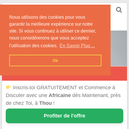
Skip
Rencontrer-Africaine
to
Conseils et Infos pour la Rencontre d'une Belle
Nous utilisons des cookies pour vous
content
Africaine !
garantir la meilleure expérience sur notre
site. Si vous continuez à utiliser ce dernier,
nous considérerons que vous acceptez
l'utilisation des cookies.
En Savoir Plus ...
Ok
Thou
Inscris-toi GRATUITEMENT et Commence à
Discuter avec une
Africaine
dès Maintenant, près
de chez Toi, à
Thou
!
Profiter de l'offre