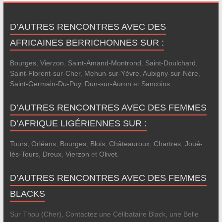
D’AUTRES RENCONTRES AVEC DES
AFRICAINES BERRICHONNES SUR :
Bourges
,
Vierzon
,
Saint-Amand-Montrond
,
Saint-Doulchard
,
Saint-Florent-sur-Cher
,
Mehun-sur-Yèvre
,
Aubigny-sur-Nère
,
Saint-Germain-Du-Puy
,
Dun-sur-Auron
et
Sancoins
.
D’AUTRES RENCONTRES AVEC DES FEMMES
D’AFRIQUE LIGÉRIENNES SUR :
Tours
,
Orléans
,
Bourges
,
Blois
,
Châteauroux
,
Chartres
,
Joué-
lès-Tours
,
Dreux
,
Vierzon
et
Olivet
.
D’AUTRES RENCONTRES AVEC DES FEMMES
BLACKS
Sur Thou (Cher), Contactez une Célibataire Black, une Belle