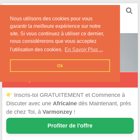
Skip
Rencontrer-Africaine
to
Conseils et Infos pour la Rencontre d'une Belle
Nous utilisons des cookies pour vous
content
Africaine !
garantir la meilleure expérience sur notre
site. Si vous continuez à utiliser ce dernier,
nous considérerons que vous acceptez
l'utilisation des cookies.
En Savoir Plus ...
Ok
Varmonzey
Inscris-toi GRATUITEMENT et Commence à
Discuter avec une
Africaine
dès Maintenant, près
de chez Toi, à
Varmonzey
!
Profiter de l'offre