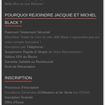
Belle Afro ou une Métisse !
POURQUOI REJOINDRE JACQUIE ET MICHEL
BLACK ?
Paiement Totalement Sécurisé
Discrétion Totale (le nom du site J&M Black n’apparaîtra pas sur
votre compte bancaire) !
Inscription par
Téléphone
!
Suspension Rapide & Simple
de Votre Abonnement !
Vidéos XXX de Blacks
Garantie Satisfait ou Remboursé
Droit de Rétractation
INSCRIPTION
Processus d'Inscription
Conditions Générales
d'Utilisation et de Vente
(ou CGUV)
Inscription Gratuite
Offre d'Essai