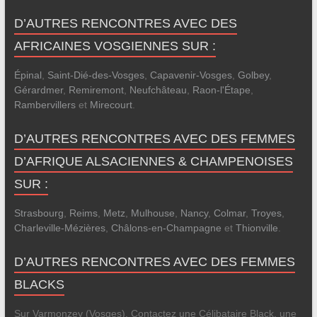
D’AUTRES RENCONTRES AVEC DES
AFRICAINES VOSGIENNES SUR :
Épinal
,
Saint-Dié-des-Vosges
,
Capavenir-Vosges
,
Golbey
,
Gérardmer
,
Remiremont
,
Neufchâteau
,
Raon-l'Étape
,
Rambervillers
et
Mirecourt
.
D’AUTRES RENCONTRES AVEC DES FEMMES
D’AFRIQUE ALSACIENNES & CHAMPENOISES
SUR :
Strasbourg
,
Reims
,
Metz
,
Mulhouse
,
Nancy
,
Colmar
,
Troyes
,
Charleville-Mézières
,
Châlons-en-Champagne
et
Thionville
.
D’AUTRES RENCONTRES AVEC DES FEMMES
BLACKS
Sur Varmonzey (Vosges), Contactez une Célibataire Black, une