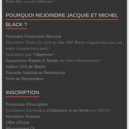
Belle Afro ou une Métisse !
POURQUOI REJOINDRE JACQUIE ET MICHEL
BLACK ?
Paiement Totalement Sécurisé
Discrétion Totale (le nom du site J&M Black n’apparaîtra pas sur
votre compte bancaire) !
Inscription par
Téléphone
!
Suspension Rapide & Simple
de Votre Abonnement !
Vidéos XXX de Blacks
Garantie Satisfait ou Remboursé
Droit de Rétractation
INSCRIPTION
Processus d'Inscription
Conditions Générales
d'Utilisation et de Vente
(ou CGUV)
Inscription Gratuite
Offre d'Essai
Abonnement Or