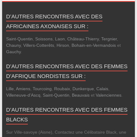
D’AUTRES RENCONTRES AVEC DES
AFRICAINES AXONAISES SUR :
Saint-Quentin
,
Soissons
,
Laon
,
Château-Thierry
,
Tergnier
,
Chauny
,
Villers-Cotterêts
,
Hirson
,
Bohain-en-Vermandois
et
Gauchy
.
D’AUTRES RENCONTRES AVEC DES FEMMES
D’AFRIQUE NORDISTES SUR :
Lille
,
Amiens
,
Tourcoing
,
Roubaix
,
Dunkerque
,
Calais
,
Villeneuve-d'Ascq
,
Saint-Quentin
,
Beauvais
et
Valenciennes
.
D’AUTRES RENCONTRES AVEC DES FEMMES
BLACKS
Sur Ville-savoye (Aisne), Contactez une Célibataire Black, une