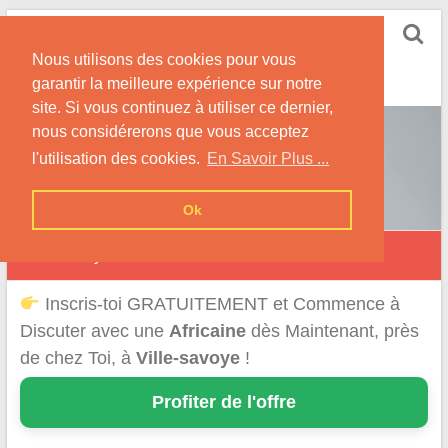
Skip
Rencontrer-Africaine
to
Conseils et Infos pour la Rencontre d'une Belle
Nous utilisons des cookies pour vous
content
Africaine !
garantir la meilleure expérience sur notre
site. Si vous continuez à utiliser ce dernier,
nous considérerons que vous acceptez
l'utilisation des cookies.
En Savoir Plus ...
Ok
Ville-Savoye
Inscris-toi GRATUITEMENT et Commence à
Discuter avec une
Africaine
dès Maintenant, près
de chez Toi, à
Ville-savoye
!
Profiter de l'offre