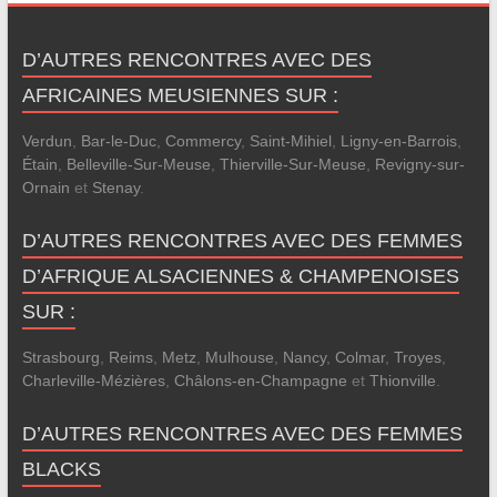
D’AUTRES RENCONTRES AVEC DES
AFRICAINES MEUSIENNES SUR :
Verdun
,
Bar-le-Duc
,
Commercy
,
Saint-Mihiel
,
Ligny-en-Barrois
,
Étain
,
Belleville-Sur-Meuse
,
Thierville-Sur-Meuse
,
Revigny-sur-
Ornain
et
Stenay
.
D’AUTRES RENCONTRES AVEC DES FEMMES
D’AFRIQUE ALSACIENNES & CHAMPENOISES
SUR :
Strasbourg
,
Reims
,
Metz
,
Mulhouse
,
Nancy
,
Colmar
,
Troyes
,
Charleville-Mézières
,
Châlons-en-Champagne
et
Thionville
.
D’AUTRES RENCONTRES AVEC DES FEMMES
BLACKS