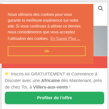
Skip
Rencontrer-Africaine
to
Conseils et Infos pour la Rencontre d'une Belle
Nous utilisons des cookies pour vous
content
Africaine !
garantir la meilleure expérience sur notre
site. Si vous continuez à utiliser ce dernier,
nous considérerons que vous acceptez
l'utilisation des cookies.
En Savoir Plus ...
Ok
Villers-aux-Vents
Inscris-toi GRATUITEMENT et Commence à
Discuter avec une
Africaine
dès Maintenant, près
de chez Toi, à
Villers-aux-vents
!
Profiter de l'offre