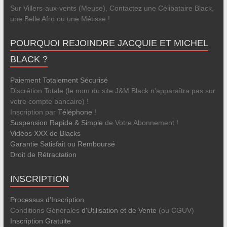
Sur Villers-aux-vents (Meuse), Contactez une Célibataire Black,
une Belle Afro ou une Métisse !
POURQUOI REJOINDRE JACQUIE ET MICHEL
BLACK ?
Paiement Totalement Sécurisé
Discrétion Totale (le nom du site J&M Black n’apparaîtra pas sur
votre compte bancaire) !
Inscription par
Téléphone
!
Suspension Rapide & Simple
de Votre Abonnement !
Vidéos XXX de Blacks
Garantie Satisfait ou Remboursé
Droit de Rétractation
INSCRIPTION
Processus d'Inscription
Conditions Générales
d'Utilisation et de Vente
(ou CGUV)
Inscription Gratuite