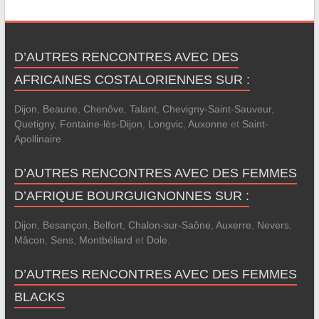
D’AUTRES RENCONTRES AVEC DES
AFRICAINES COSTALORIENNES SUR :
Dijon
,
Beaune
,
Chenôve
,
Talant
,
Chevigny-Saint-Sauveur
,
Quetigny
,
Fontaine-lès-Dijon
,
Longvic
,
Auxonne
et
Saint-
Apollinaire
.
D’AUTRES RENCONTRES AVEC DES FEMMES
D’AFRIQUE BOURGUIGNONNES SUR :
Dijon
,
Besançon
,
Belfort
,
Chalon-sur-Saône
,
Auxerre
,
Nevers
,
Mâcon
,
Sens
,
Montbéliard
et
Dole
.
D’AUTRES RENCONTRES AVEC DES FEMMES
BLACKS