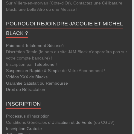
Sur Villiers-en-morvan (Côte-d'Or), Contactez une Célibataire
Black, une Belle Afro ou une Métisse !
POURQUOI REJOINDRE JACQUIE ET MICHEL
BLACK ?
Paiement Totalement Sécurisé
Discrétion Totale (le nom du site J&M Black n’apparaîtra pas sur
votre compte bancaire) !
Inscription par
Téléphone
!
Suspension Rapide & Simple
de Votre Abonnement !
Vidéos XXX de Blacks
Garantie Satisfait ou Remboursé
Droit de Rétractation
INSCRIPTION
Processus d'Inscription
Conditions Générales
d'Utilisation et de Vente
(ou CGUV)
Inscription Gratuite