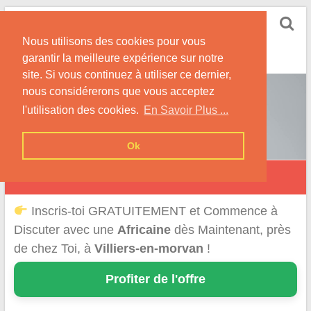
Skip
Rencontrer-Africaine
to
Conseils et Infos pour la Rencontre d'une Belle
Nous utilisons des cookies pour vous
content
Africaine !
garantir la meilleure expérience sur notre
site. Si vous continuez à utiliser ce dernier,
nous considérerons que vous acceptez
l'utilisation des cookies.
En Savoir Plus ...
Ok
Villiers-en-Morvan
Inscris-toi GRATUITEMENT et Commence à
Discuter avec une
Africaine
dès Maintenant, près
de chez Toi, à
Villiers-en-morvan
!
Profiter de l'offre