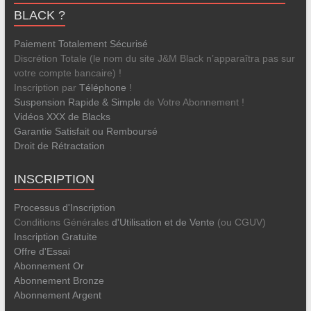
BLACK ?
Paiement Totalement Sécurisé
Discrétion Totale (le nom du site J&M Black n’apparaîtra pas sur
votre compte bancaire) !
Inscription par
Téléphone
!
Suspension Rapide & Simple
de Votre Abonnement !
Vidéos XXX de Blacks
Garantie Satisfait ou Remboursé
Droit de Rétractation
INSCRIPTION
Processus d'Inscription
Conditions Générales
d'Utilisation et de Vente
(ou CGUV)
Inscription Gratuite
Offre d'Essai
Abonnement Or
Abonnement Bronze
Abonnement Argent