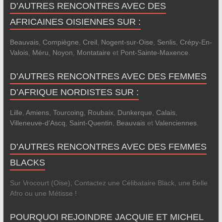
D’AUTRES RENCONTRES AVEC DES
AFRICAINES OISIENNES SUR :
Beauvais
,
Compiègne
,
Creil
,
Nogent-sur-Oise
,
Senlis
,
Crépy-En-
Valois
,
Méru
,
Noyon
,
Montataire
et
Pont-Sainte-Maxence
.
D’AUTRES RENCONTRES AVEC DES FEMMES
D’AFRIQUE NORDISTES SUR :
Lille
,
Amiens
,
Tourcoing
,
Roubaix
,
Dunkerque
,
Calais
,
Villeneuve-d'Ascq
,
Saint-Quentin
,
Beauvais
et
Valenciennes
.
D’AUTRES RENCONTRES AVEC DES FEMMES
BLACKS
Sur Vrocourt (Oise), Contactez une Célibataire Black, une Belle
Afro ou une Métisse !
POURQUOI REJOINDRE JACQUIE ET MICHEL