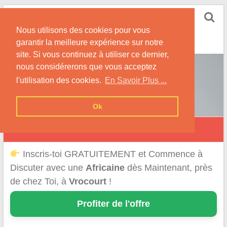
Skip
Rencontrer-Africaine
to
Conseils et Infos pour la Rencontre d'une Belle
Nous utilisons des cookies pour vous
content
Africaine !
garantir la meilleure expérience sur notre
site. Si vous continuez à utiliser ce dernier,
nous considérerons que vous acceptez
l'utilisation des cookies.
En Savoir Plus ...
Ok
Vrocourt
Inscris-toi GRATUITEMENT et Commence à
Discuter avec une
Africaine
dès Maintenant, près
de chez Toi, à
Vrocourt
!
Profiter de l'offre