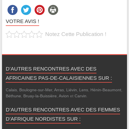
VOTRE AVIS !
Notez Cette Publication !
D’AUTRES RENCONTRES AVEC DES
AFRICAINES PAS-DE-CALAISIENNES SUR :
Calais
,
Boulogne-sur-Mer
,
Arras
,
Liévin
,
Lens
,
Hénin-Beaumont
,
Béthune
,
Bruay-la-Buissière
,
Avion
et
Carvin
.
D’AUTRES RENCONTRES AVEC DES FEMMES
D’AFRIQUE NORDISTES SUR :