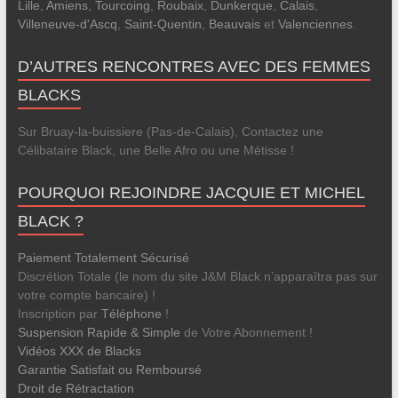
Lille
,
Amiens
,
Tourcoing
,
Roubaix
,
Dunkerque
,
Calais
,
Villeneuve-d'Ascq
,
Saint-Quentin
,
Beauvais
et
Valenciennes
.
D’AUTRES RENCONTRES AVEC DES FEMMES
BLACKS
Sur Bruay-la-buissiere (Pas-de-Calais), Contactez une
Célibataire Black, une Belle Afro ou une Métisse !
POURQUOI REJOINDRE JACQUIE ET MICHEL
BLACK ?
Paiement Totalement Sécurisé
Discrétion Totale (le nom du site J&M Black n’apparaîtra pas sur
votre compte bancaire) !
Inscription par
Téléphone
!
Suspension Rapide & Simple
de Votre Abonnement !
Vidéos XXX de Blacks
Garantie Satisfait ou Remboursé
Droit de Rétractation