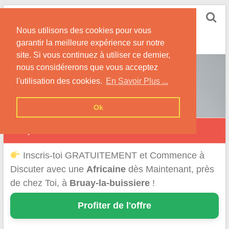
Skip
Rencontrer-Africaine
to
Conseils et Infos pour la Rencontre d'une Belle
Nous utilisons des cookies pour vous
content
Africaine !
garantir la meilleure expérience sur notre
site. Si vous continuez à utiliser ce dernier,
nous considérerons que vous acceptez
l'utilisation des cookies.
En Savoir Plus ...
Ok
Bruay-la-Buissière
Inscris-toi GRATUITEMENT et Commence à
Discuter avec une
Africaine
dès Maintenant, près
de chez Toi, à
Bruay-la-buissiere
!
Profiter de l'offre