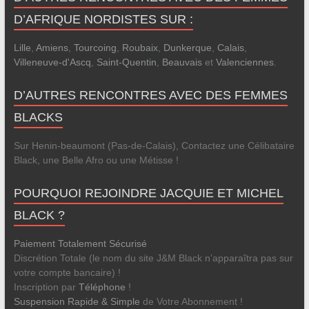
D’AFRIQUE NORDISTES SUR :
Lille
,
Amiens
,
Tourcoing
,
Roubaix
,
Dunkerque
,
Calais
,
Villeneuve-d'Ascq
,
Saint-Quentin
,
Beauvais
et
Valenciennes
.
D’AUTRES RENCONTRES AVEC DES FEMMES
BLACKS
Sur Henin-beaumont (Pas-de-Calais), Contactez une Célibataire
Black, une Belle Afro ou une Métisse !
POURQUOI REJOINDRE JACQUIE ET MICHEL
BLACK ?
Paiement Totalement Sécurisé
Discrétion Totale (le nom du site J&M Black n’apparaîtra pas sur
votre compte bancaire) !
Inscription par
Téléphone
!
Suspension Rapide & Simple
de Votre Abonnement !