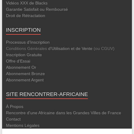
Vidéos XXX de Blacks
Garantie Satisfait ou Remboursé
Droit de Rétractation
INSCRIPTION
Processus d'Inscription
Conditions Générales
d'Utilisation et de Vente
(ou CGUV)
Inscription Gratuite
Offre d'Essai
Abonnement Or
Abonnement Bronze
Abonnement Argent
SITE RENCONTRER-AFRICAINE
À Propos
Rencontre d'une Africaine dans les Grandes Villes de France
Contact
Mentions Légales