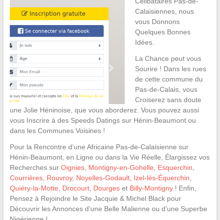
Célibataires Pas-de-
Calaisiennes, nous
vous Donnons
Quelques Bonnes
Idées.
La Chance peut vous
Sourire ! Dans les rues
de cette commune du
Pas-de-Calais, vous
Croiserez sans doute
une Jolie Héninoise, que vous aborderez. Vous pouvez aussi
vous Inscrire à des Speeds Datings sur Hénin-Beaumont ou
dans les Communes Voisines !
Pour la Rencontre d’une Africaine Pas-de-Calaisienne sur
Hénin-Beaumont, en Ligne ou dans la Vie Réelle, Élargissez vos
Recherches sur
Oignies
,
Montigny-en-Gohelle
,
Esquerchin
,
Courrières
,
Rouvroy
,
Noyelles-Godault
,
Izel-lès-Équerchin
,
Quiéry-la-Motte
,
Drocourt
,
Dourges
et
Billy-Montigny
! Enfin,
Pensez à Rejoindre le Site Jacquie & Michel Black pour
Découvrir les Annonces d’une Belle Malienne ou d’une Superbe
Nigérienne !