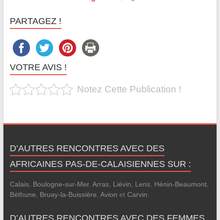
PARTAGEZ !
VOTRE AVIS !
Notez Cette Publication !
D’AUTRES RENCONTRES AVEC DES
AFRICAINES PAS-DE-CALAISIENNES SUR :
Calais
,
Boulogne-sur-Mer
,
Arras
,
Liévin
,
Lens
,
Hénin-Beaumont
,
Béthune
,
Bruay-la-Buissière
,
Avion
et
Carvin
.
D’AUTRES RENCONTRES AVEC DES FEMMES