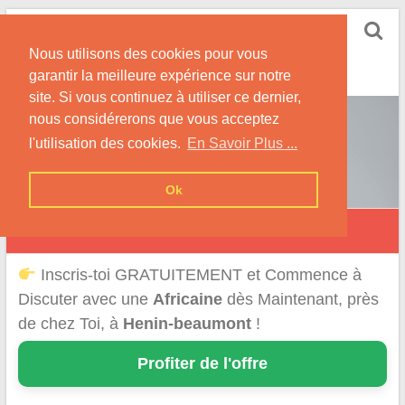
Skip
Rencontrer-Africaine
to
Conseils et Infos pour la Rencontre d'une Belle
Nous utilisons des cookies pour vous
content
Africaine !
garantir la meilleure expérience sur notre
site. Si vous continuez à utiliser ce dernier,
nous considérerons que vous acceptez
l'utilisation des cookies.
En Savoir Plus ...
Ok
Hénin-Beaumont
Inscris-toi GRATUITEMENT et Commence à
Discuter avec une
Africaine
dès Maintenant, près
de chez Toi, à
Henin-beaumont
!
Profiter de l'offre