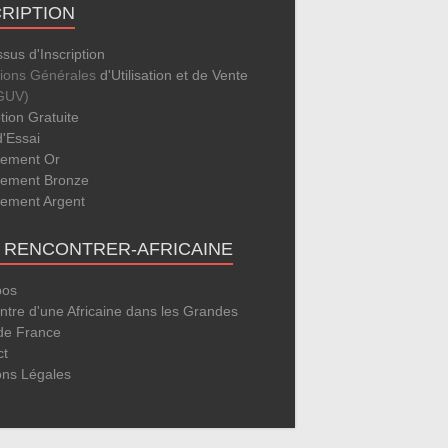
CRIPTION
sus d'Inscription
tions Générales
d'Utilisation et de Vente
GUV)
ption Gratuite
d'Essai
ement Or
ement Bronze
ement Argent
E RENCONTRER-AFRICAINE
pos
tre d'une Africaine dans les Grandes
 de France
ct
ons Légales