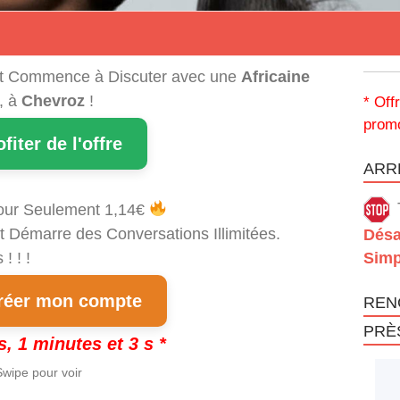
t Commence à Discuter avec une
Africaine
, à
Chevroz
!
* Off
promo
ofiter de l'offre
ARRÊ
our Seulement 1,14€
t Démarre des Conversations Illimitées.
Désa
! ! !
Simp
éer mon compte
REN
PRÈ
s, 1 minutes et 3 s *
wipe pour voir