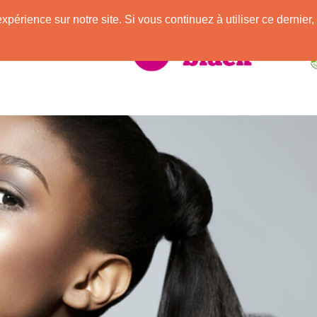
e
expérience sur notre site. Si vous continuez à utiliser ce derni
elle Africaine !