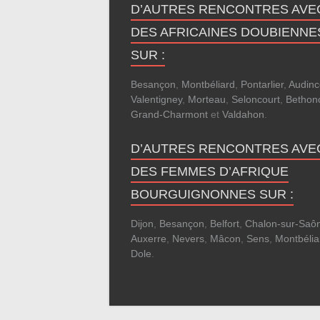
D’AUTRES RENCONTRES AVE
DES AFRICAINES DOUBIENNE
SUR :
Besançon
,
Montbéliard
,
Pontarlier
,
Audinc
Valentigney
,
Morteau
,
Seloncourt
,
Bethon
Grand-Charmont
et
Valdahon
.
D’AUTRES RENCONTRES AVE
DES FEMMES D’AFRIQUE
BOURGUIGNONNES SUR :
Dijon
,
Besançon
,
Belfort
,
Chalon-sur-Saô
Auxerre
,
Nevers
,
Mâcon
,
Sens
,
Montbélia
Dole
.