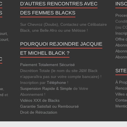
C
D’AUTRES RENCONTRES AVEC
INS
S
DES FEMMES BLACKS
Proces
Condi
Sur Chevroz (Doubs), Contactez une Célibataire
(ou C
Black, une Belle Afro ou une Métisse !
Inscri
ourt
,
Offre 
court
,
POURQUOI REJOINDRE JACQUIE
Abonn
Abonn
ET MICHEL BLACK ?
Abonn
C
Paiement Totalement Sécurisé
SIT
Discrétion Totale (le nom du site J&M Black
n’apparaîtra pas sur votre compte bancaire) !
À Pro
Inscription par
Téléphone
!
Rencon
Suspension Rapide & Simple
de Votre
ne
,
Villes
Abonnement !
rd
et
Conta
Vidéos XXX de Blacks
Menti
Garantie Satisfait ou Remboursé
Droit de Rétractation