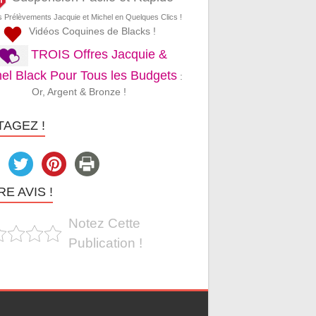
s Prélèvements Jacquie et Michel en Quelques Clics !
Vidéos Coquines de Blacks !
TROIS Offres Jacquie &
el Black Pour Tous les Budgets
:
Or, Argent & Bronze !
TAGEZ !
E AVIS !
Notez Cette
Publication !