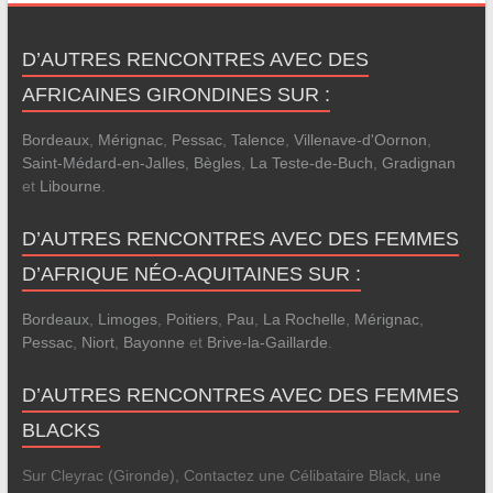
D’AUTRES RENCONTRES AVEC DES
AFRICAINES GIRONDINES SUR :
Bordeaux
,
Mérignac
,
Pessac
,
Talence
,
Villenave-d'Oornon
,
Saint-Médard-en-Jalles
,
Bègles
,
La Teste-de-Buch
,
Gradignan
et
Libourne
.
D’AUTRES RENCONTRES AVEC DES FEMMES
D’AFRIQUE NÉO-AQUITAINES SUR :
Bordeaux
,
Limoges
,
Poitiers
,
Pau
,
La Rochelle
,
Mérignac
,
Pessac
,
Niort
,
Bayonne
et
Brive-la-Gaillarde
.
D’AUTRES RENCONTRES AVEC DES FEMMES
BLACKS
Sur Cleyrac (Gironde), Contactez une Célibataire Black, une