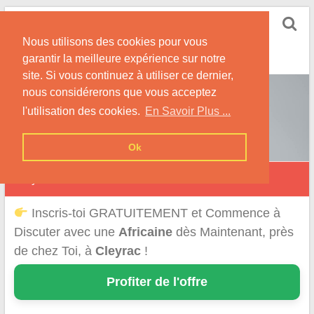
Skip
Rencontrer-Africaine
to
Conseils et Infos pour la Rencontre d'une Belle
Nous utilisons des cookies pour vous
content
Africaine !
garantir la meilleure expérience sur notre
site. Si vous continuez à utiliser ce dernier,
nous considérerons que vous acceptez
l'utilisation des cookies.
En Savoir Plus ...
Ok
Cleyrac
Inscris-toi GRATUITEMENT et Commence à
Discuter avec une
Africaine
dès Maintenant, près
de chez Toi, à
Cleyrac
!
Profiter de l'offre