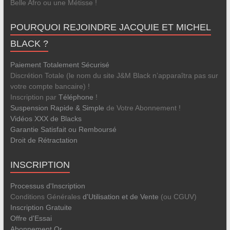
Belle Afro ou une Métisse !
POURQUOI REJOINDRE JACQUIE ET MICHEL
BLACK ?
Paiement Totalement Sécurisé
Discrétion Totale (le nom du site J&M Black n’apparaîtra pas sur
votre compte bancaire) !
Inscription par
Téléphone
!
Suspension Rapide & Simple
de Votre Abonnement !
Vidéos XXX de Blacks
Garantie Satisfait ou Remboursé
Droit de Rétractation
INSCRIPTION
Processus d'Inscription
Conditions Générales
d'Utilisation et de Vente
(ou CGUV)
Inscription Gratuite
Offre d'Essai
Abonnement Or