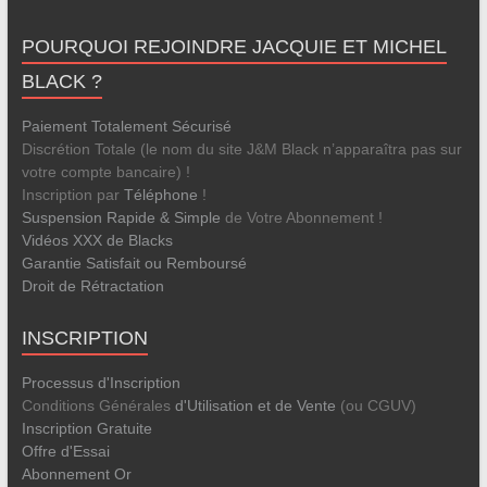
POURQUOI REJOINDRE JACQUIE ET MICHEL
BLACK ?
Paiement Totalement Sécurisé
Discrétion Totale (le nom du site J&M Black n’apparaîtra pas sur
votre compte bancaire) !
Inscription par
Téléphone
!
Suspension Rapide & Simple
de Votre Abonnement !
Vidéos XXX de Blacks
Garantie Satisfait ou Remboursé
Droit de Rétractation
INSCRIPTION
Processus d'Inscription
Conditions Générales
d'Utilisation et de Vente
(ou CGUV)
Inscription Gratuite
Offre d'Essai
Abonnement Or