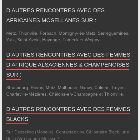
D’AUTRES RENCONTRES AVEC DES
AFRICAINES MOSELLANES SUR :
Metz
,
Thionville
,
Forbach
,
Montigny-lès-Metz
,
Sarreguemines
,
Yutz
,
Saint-Avold
,
Hayange
,
Fameck
et
Woippy
.
D’AUTRES RENCONTRES AVEC DES FEMMES
D’AFRIQUE ALSACIENNES & CHAMPENOISES
SUR :
Strasbourg
,
Reims
,
Metz
,
Mulhouse
,
Nancy
,
Colmar
,
Troyes
,
Charleville-Mézières
,
Châlons-en-Champagne
et
Thionville
.
D’AUTRES RENCONTRES AVEC DES FEMMES
BLACKS
Sur Desseling (Moselle), Contactez une Célibataire Black, une
Belle Afro ou une Métisse !