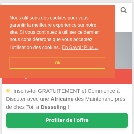
Skip
Rencontrer-Africaine
to
Conseils et Infos pour la Rencontre d'une Belle
Nous utilisons des cookies pour vous
content
Africaine !
garantir la meilleure expérience sur notre
site. Si vous continuez à utiliser ce dernier,
nous considérerons que vous acceptez
l'utilisation des cookies.
En Savoir Plus ...
Ok
Desseling
Inscris-toi GRATUITEMENT et Commence à
Discuter avec une
Africaine
dès Maintenant, près
de chez Toi, à
Desseling
!
Profiter de l'offre