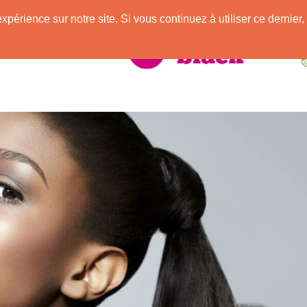
e
expérience sur notre site. Si vous continuez à utiliser ce derni
elle Africaine !