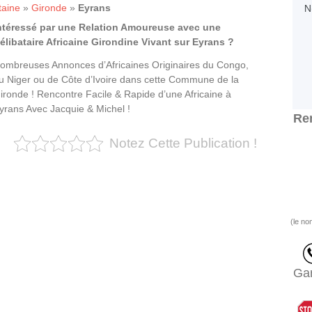
taine
»
Gironde
»
Eyrans
ntéressé par une Relation Amoureuse avec une
élibataire Africaine Girondine Vivant sur Eyrans ?
ombreuses Annonces d’Africaines Originaires du Congo,
u Niger ou de Côte d’Ivoire dans cette Commune de la
ironde ! Rencontre Facile & Rapide d’une Africaine à
yrans Avec Jacquie & Michel !
Ren
Notez Cette Publication !
(le no
Gar