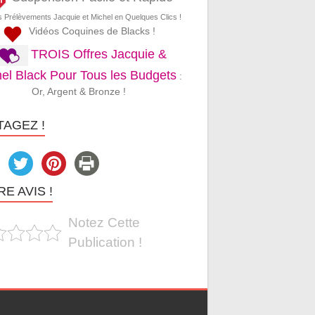
s Prélèvements Jacquie et Michel en Quelques Clics !
Vidéos Coquines de Blacks !
TROIS Offres Jacquie &
el Black Pour Tous les Budgets
:
Or, Argent & Bronze !
TAGEZ !
E AVIS !
Notez Cette
Publication !