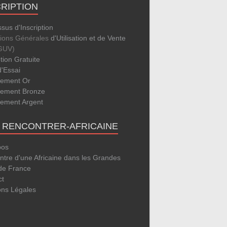
CRIPTION
sus d'Inscription
tions Générales
d'Utilisation et de Vente
GUV)
ption Gratuite
d'Essai
ement Or
ement Bronze
ement Argent
E RENCONTRER-AFRICAINE
pos
tre d'une Africaine dans les Grandes
 de France
ct
ons Légales