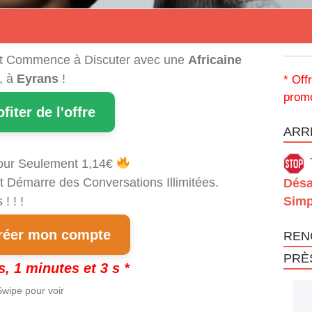
t Commence à Discuter avec une
Africaine
, à
Eyrans
!
* Off
promo
ofiter de l'offre
ARRÊ
our Seulement 1,14€
t Démarre des Conversations Illimitées.
Désa
! ! !
Simp
éer mon compte
REN
PRÈ
s, 1 minutes et 3 s *
wipe pour voir