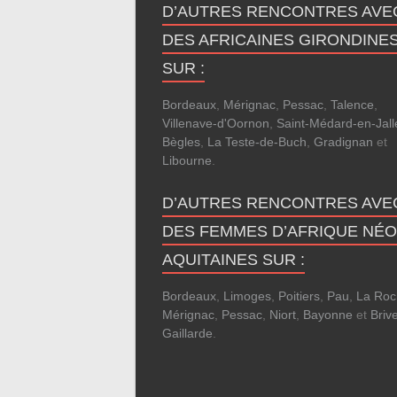
D’AUTRES RENCONTRES AVE
DES AFRICAINES GIRONDINE
SUR :
Bordeaux
,
Mérignac
,
Pessac
,
Talence
,
Villenave-d'Oornon
,
Saint-Médard-en-Jall
Bègles
,
La Teste-de-Buch
,
Gradignan
et
Libourne
.
D’AUTRES RENCONTRES AVE
DES FEMMES D’AFRIQUE NÉO
AQUITAINES SUR :
Bordeaux
,
Limoges
,
Poitiers
,
Pau
,
La Roc
Mérignac
,
Pessac
,
Niort
,
Bayonne
et
Brive
Gaillarde
.