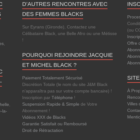
C
D’AUTRES RENCONTRES AVEC
INS
S
DES FEMMES BLACKS
Proces
Condi
Sur Eyrans (Gironde), Contactez une
(ou C
Célibataire Black, une Belle Afro ou une Métisse
Inscri
!
Offre 
es
,
Abonn
POURQUOI REJOINDRE JACQUIE
Abonn
Abonn
ET MICHEL BLACK ?
C
SIT
Paiement Totalement Sécurisé
-
Discrétion Totale (le nom du site J&M Black
À Pro
n’apparaîtra pas sur votre compte bancaire) !
Rencon
Inscription par
Téléphone
!
Villes
Suspension Rapide & Simple
de Votre
helle
,
Conta
Abonnement !
-la-
Menti
Vidéos XXX de Blacks
Garantie Satisfait ou Remboursé
Droit de Rétractation