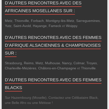
D’AUTRES RENCONTRES AVEC DES
AFRICAINES MOSELLANES SUR :
Metz
,
Thionville
,
Forbach
,
Montigny-lès-Metz
,
Sarreguemines
,
Yutz
,
Saint-Avold
,
Hayange
,
Fameck
et
Woippy
.
D’AUTRES RENCONTRES AVEC DES FEMMES
D’AFRIQUE ALSACIENNES & CHAMPENOISES
SUR :
Strasbourg
,
Reims
,
Metz
,
Mulhouse
,
Nancy
,
Colmar
,
Troyes
,
Charleville-Mézières
,
Châlons-en-Champagne
et
Thionville
.
D’AUTRES RENCONTRES AVEC DES FEMMES
BLACKS
Sur Hazembourg (Moselle), Contactez une Célibataire Black,
une Belle Afro ou une Métisse !