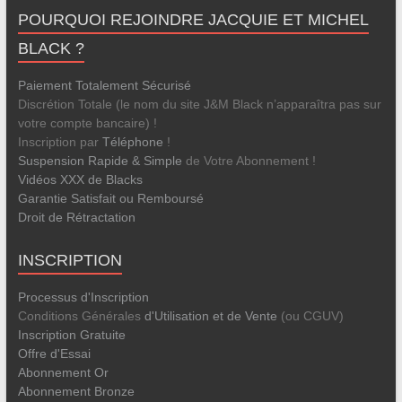
POURQUOI REJOINDRE JACQUIE ET MICHEL
BLACK ?
Paiement Totalement Sécurisé
Discrétion Totale (le nom du site J&M Black n’apparaîtra pas sur
votre compte bancaire) !
Inscription par
Téléphone
!
Suspension Rapide & Simple
de Votre Abonnement !
Vidéos XXX de Blacks
Garantie Satisfait ou Remboursé
Droit de Rétractation
INSCRIPTION
Processus d'Inscription
Conditions Générales
d'Utilisation et de Vente
(ou CGUV)
Inscription Gratuite
Offre d'Essai
Abonnement Or
Abonnement Bronze