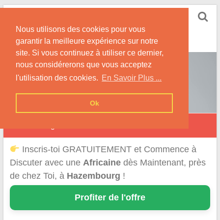
Skip
Rencontrer-Africaine
to
Conseils et Infos pour la Rencontre d'une Belle
Nous utilisons des cookies pour vous
content
Africaine !
garantir la meilleure expérience sur notre
site. Si vous continuez à utiliser ce dernier,
nous considérerons que vous acceptez
l'utilisation des cookies.
En Savoir Plus ...
Ok
Hazembourg
Inscris-toi GRATUITEMENT et Commence à
Discuter avec une
Africaine
dès Maintenant, près
de chez Toi, à
Hazembourg
!
Profiter de l'offre