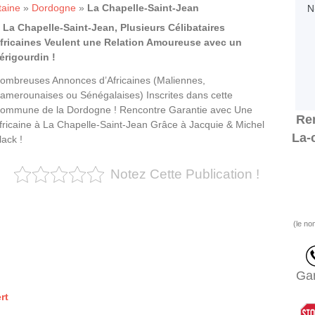
taine
»
Dordogne
»
La Chapelle-Saint-Jean
 La Chapelle-Saint-Jean, Plusieurs Célibataires
fricaines Veulent une Relation Amoureuse avec un
érigourdin !
ombreuses Annonces d’Africaines (Maliennes,
amerounaises ou Sénégalaises) Inscrites dans cette
ommune de la Dordogne ! Rencontre Garantie avec Une
Ren
fricaine à La Chapelle-Saint-Jean Grâce à Jacquie & Michel
La-
lack !
Notez Cette Publication !
(le no
Gar
rt