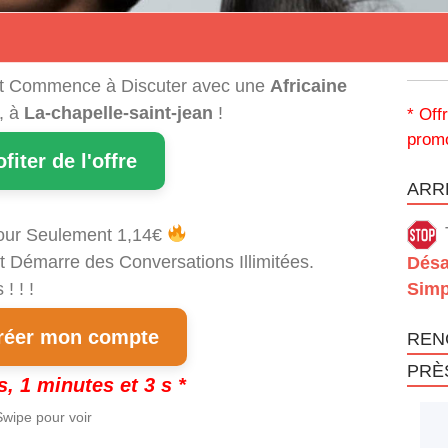
t Commence à Discuter avec une
Africaine
, à
La-chapelle-saint-jean
!
* Off
promo
ofiter de l'offre
ARRÊ
our Seulement 1,14€
t Démarre des Conversations Illimitées.
Désa
! ! !
Simp
éer mon compte
REN
PRÈ
s, 1 minutes et 3 s *
wipe pour voir