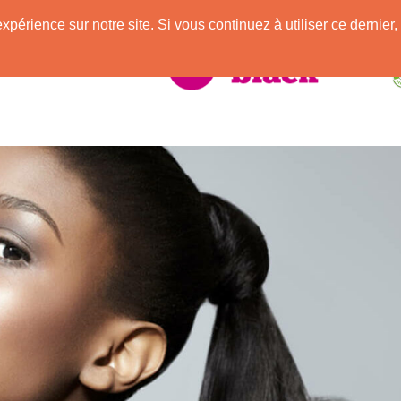
e
expérience sur notre site. Si vous continuez à utiliser ce derni
elle Africaine !