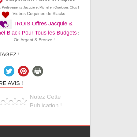
s Prélèvements Jacquie et Michel en Quelques Clics !
Vidéos Coquines de Blacks !
TROIS Offres Jacquie &
el Black Pour Tous les Budgets
:
Or, Argent & Bronze !
TAGEZ !
E AVIS !
Notez Cette
Publication !