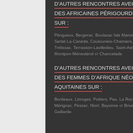
D’AUTRES RENCONTRES AVE
DES AFRICAINES PÉRIGOURD
SUR :
Périgueux
,
Bergerac
,
Boulazac Isle Manoi
Sarlat-La-Canéda
,
Coulounieix-Chamiers
,
Trélissac
,
Terrasson-Lavilledieu
,
Saint-Ast
Montpon-Ménestérol
et
Chancelade
.
D’AUTRES RENCONTRES AVE
DES FEMMES D’AFRIQUE NÉO
AQUITAINES SUR :
Bordeaux
,
Limoges
,
Poitiers
,
Pau
,
La Roc
Mérignac
,
Pessac
,
Niort
,
Bayonne
et
Brive
Gaillarde
.