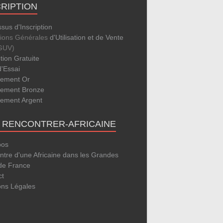
CRIPTION
sus d'Inscription
tions Générales
d'Utilisation et de Vente
GUV)
ption Gratuite
d'Essai
ement Or
ement Bronze
ement Argent
E RENCONTRER-AFRICAINE
pos
tre d'une Africaine dans les Grandes
 de France
ct
ons Légales