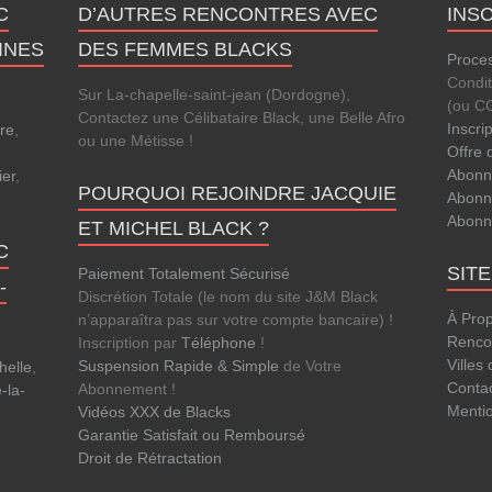
C
D’AUTRES RENCONTRES AVEC
INS
INES
DES FEMMES BLACKS
Proces
Condi
Sur La-chapelle-saint-jean (Dordogne),
(ou C
Contactez une Célibataire Black, une Belle Afro
Inscri
re
,
ou une Métisse !
Offre 
Abonn
ier
,
POURQUOI REJOINDRE JACQUIE
Abonn
Abonn
ET MICHEL BLACK ?
C
SIT
Paiement Totalement Sécurisé
-
Discrétion Totale (le nom du site J&M Black
À Pro
n’apparaîtra pas sur votre compte bancaire) !
Rencon
Inscription par
Téléphone
!
Villes
Suspension Rapide & Simple
de Votre
helle
,
Conta
Abonnement !
-la-
Menti
Vidéos XXX de Blacks
Garantie Satisfait ou Remboursé
Droit de Rétractation