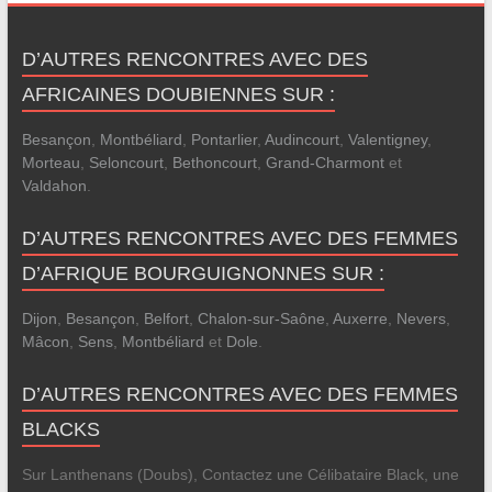
D’AUTRES RENCONTRES AVEC DES
AFRICAINES DOUBIENNES SUR :
Besançon
,
Montbéliard
,
Pontarlier
,
Audincourt
,
Valentigney
,
Morteau
,
Seloncourt
,
Bethoncourt
,
Grand-Charmont
et
Valdahon
.
D’AUTRES RENCONTRES AVEC DES FEMMES
D’AFRIQUE BOURGUIGNONNES SUR :
Dijon
,
Besançon
,
Belfort
,
Chalon-sur-Saône
,
Auxerre
,
Nevers
,
Mâcon
,
Sens
,
Montbéliard
et
Dole
.
D’AUTRES RENCONTRES AVEC DES FEMMES
BLACKS
Sur Lanthenans (Doubs), Contactez une Célibataire Black, une