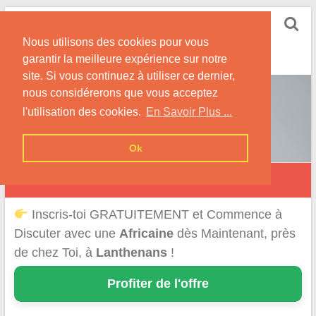
Skip
Rencontrer-Africaine
to
Conseils et Infos pour la Rencontre d'une Belle
Nous utilisons des cookies pour vous
content
Africaine !
garantir la meilleure expérience sur notre
site. Si vous continuez à utiliser ce dernier,
nous considérerons que vous acceptez
l'utilisation des cookies.
En Savoir Plus ...
Ok
Lanthenans
Inscris-toi GRATUITEMENT et Commence à
Discuter avec une
Africaine
dès Maintenant, près
de chez Toi, à
Lanthenans
!
Profiter de l'offre