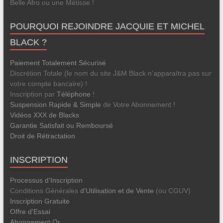
Belle Afro ou une Métisse !
POURQUOI REJOINDRE JACQUIE ET MICHEL
BLACK ?
Paiement Totalement Sécurisé
Discrétion Totale (le nom du site J&M Black n’apparaîtra pas sur
votre compte bancaire) !
Inscription par
Téléphone
!
Suspension Rapide & Simple
de Votre Abonnement !
Vidéos XXX de Blacks
Garantie Satisfait ou Remboursé
Droit de Rétractation
INSCRIPTION
Processus d'Inscription
Conditions Générales
d'Utilisation et de Vente
(ou CGUV)
Inscription Gratuite
Offre d'Essai
Abonnement Or