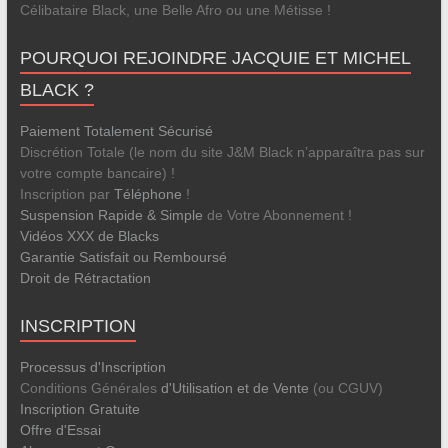
Célibataire Black, une Belle Afro ou une Métisse !
POURQUOI REJOINDRE JACQUIE ET MICHEL
BLACK ?
Paiement Totalement Sécurisé
Discrétion Totale (le nom du site J&M Black n’apparaîtra pas sur
votre compte bancaire) !
Inscription par
Téléphone
!
Suspension Rapide & Simple
de Votre Abonnement !
Vidéos XXX de Blacks
Garantie Satisfait ou Remboursé
Droit de Rétractation
INSCRIPTION
Processus d'Inscription
Conditions Générales
d'Utilisation et de Vente
(ou CGUV)
Inscription Gratuite
Offre d'Essai