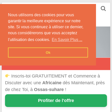
Skip
Rencontrer-Africaine
to
Conseils et Infos pour la Rencontre d'une Belle
Nous utilisons des cookies pour vous
content
Africaine !
garantir la meilleure expérience sur notre
site. Si vous continuez à utiliser ce dernier,
nous considérerons que vous acceptez
l'utilisation des cookies.
En Savoir Plus ...
Ok
Ossas-Suhare
Inscris-toi GRATUITEMENT et Commence à
Discuter avec une
Africaine
dès Maintenant, près
de chez Toi, à
Ossas-suhare
!
Profiter de l'offre