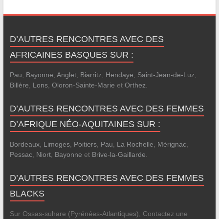
D’AUTRES RENCONTRES AVEC DES
AFRICAINES BASQUES SUR :
Pau
,
Bayonne
,
Anglet
,
Biarritz
,
Hendaye
,
Saint-Jean-de-Luz
,
Billère
,
Lons
,
Oloron-Sainte-Marie
et
Orthez
.
D’AUTRES RENCONTRES AVEC DES FEMMES
D’AFRIQUE NÉO-AQUITAINES SUR :
Bordeaux
,
Limoges
,
Poitiers
,
Pau
,
La Rochelle
,
Mérignac
,
Pessac
,
Niort
,
Bayonne
et
Brive-la-Gaillarde
.
D’AUTRES RENCONTRES AVEC DES FEMMES
BLACKS
Sur Ossas-suhare (Pyrénées-Atlantiques), Contactez une