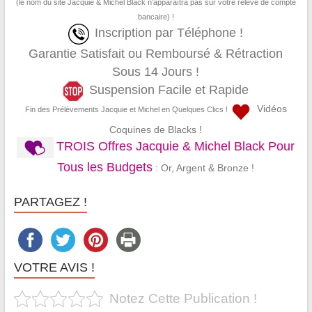
(le nom du site Jacquie & Michel Black n’apparaîtra pas sur votre relevé de compte
bancaire) !
Inscription par Téléphone !
Garantie Satisfait ou Remboursé & Rétraction
Sous 14 Jours !
Suspension Facile et Rapide
Vidéos
Fin des Prélèvements Jacquie et Michel en Quelques Clics !
Coquines de Blacks !
TROIS Offres Jacquie & Michel Black Pour
Tous les Budgets
: Or, Argent & Bronze !
PARTAGEZ !
VOTRE AVIS !
Notez Cette Publication !