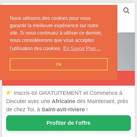
Skip
Rencontrer-Africaine
to
Conseils et Infos pour la Rencontre d'une Belle
Nous utilisons des cookies pour vous
content
Africaine !
garantir la meilleure expérience sur notre
site. Si vous continuez à utiliser ce dernier,
nous considérerons que vous acceptez
l'utilisation des cookies.
En Savoir Plus ...
Ok
Saint-Avit-Rivière
Inscris-toi GRATUITEMENT et Commence à
Discuter avec une
Africaine
dès Maintenant, près
de chez Toi, à
Saint-avit-riviere
!
Profiter de l'offre