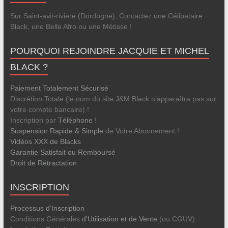
Sur Saint-avit-riviere (Dordogne), Contactez une Célibataire
Black, une Belle Afro ou une Métisse !
POURQUOI REJOINDRE JACQUIE ET MICHEL
BLACK ?
Paiement Totalement Sécurisé
Discrétion Totale (le nom du site J&M Black n’apparaîtra pas sur
votre compte bancaire) !
Inscription par
Téléphone
!
Suspension Rapide & Simple
de Votre Abonnement !
Vidéos XXX de Blacks
Garantie Satisfait ou Remboursé
Droit de Rétractation
INSCRIPTION
Processus d'Inscription
Conditions Générales
d'Utilisation et de Vente
(ou CGUV)