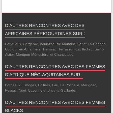
D’AUTRES RENCONTRES AVEC DES
AFRICAINES PÉRIGOURDINES SUR :
Périgueux
,
Bergerac
,
Boulazac Isle Manoire
,
Sarlat-La-Canéda
,
Coulounieix-Chamiers
,
Trélissac
,
Terrasson-Lavilledieu
,
Saint-
Astier
,
Montpon-Ménestérol
et
Chancelade
.
D’AUTRES RENCONTRES AVEC DES FEMMES
D’AFRIQUE NÉO-AQUITAINES SUR :
Bordeaux
,
Limoges
,
Poitiers
,
Pau
,
La Rochelle
,
Mérignac
,
Pessac
,
Niort
,
Bayonne
et
Brive-la-Gaillarde
.
D’AUTRES RENCONTRES AVEC DES FEMMES
BLACKS