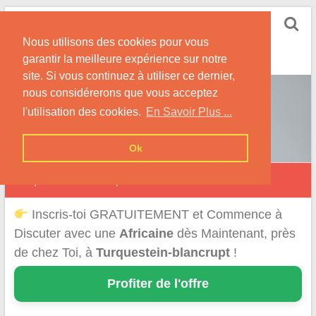
Skip
Rencontrer-Africaine
to
Conseils et Infos pour la Rencontre d'une Belle
Nous utilisons des cookies pour vous
content
Africaine !
garantir la meilleure expérience sur notre
site. Si vous continuez à utiliser ce dernier,
nous considérerons que vous acceptez
l'utilisation des cookies.
En Savoir Plus ...
Ok
Turquestein-Blancrupt
Inscris-toi GRATUITEMENT et Commence à
Discuter avec une
Africaine
dès Maintenant, près
de chez Toi, à
Turquestein-blancrupt
!
Profiter de l'offre