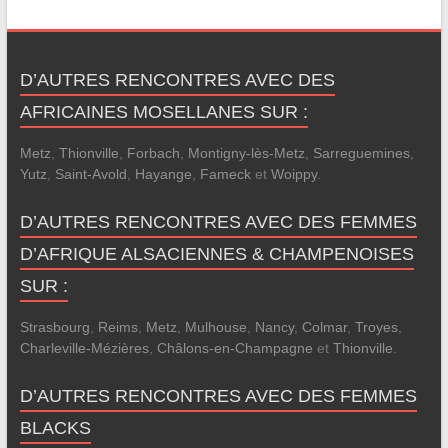
D’AUTRES RENCONTRES AVEC DES
AFRICAINES MOSELLANES SUR :
Metz
,
Thionville
,
Forbach
,
Montigny-lès-Metz
,
Sarreguemines
,
Yutz
,
Saint-Avold
,
Hayange
,
Fameck
et
Woippy
.
D’AUTRES RENCONTRES AVEC DES FEMMES
D’AFRIQUE ALSACIENNES & CHAMPENOISES
SUR :
Strasbourg
,
Reims
,
Metz
,
Mulhouse
,
Nancy
,
Colmar
,
Troyes
,
Charleville-Mézières
,
Châlons-en-Champagne
et
Thionville
.
D’AUTRES RENCONTRES AVEC DES FEMMES
BLACKS