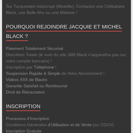
Sur Turquestein-blancrupt (Moselle), Contactez une Célibataire
Black, une Belle Afro ou une Métisse !
POURQUOI REJOINDRE JACQUIE ET MICHEL
BLACK ?
Paiement Totalement Sécurisé
Discrétion Totale (le nom du site J&M Black n’apparaîtra pas sur
votre compte bancaire) !
Inscription par
Téléphone
!
Suspension Rapide & Simple
de Votre Abonnement !
Vidéos XXX de Blacks
Garantie Satisfait ou Remboursé
Droit de Rétractation
INSCRIPTION
Processus d'Inscription
Conditions Générales
d'Utilisation et de Vente
(ou CGUV)
Inscription Gratuite