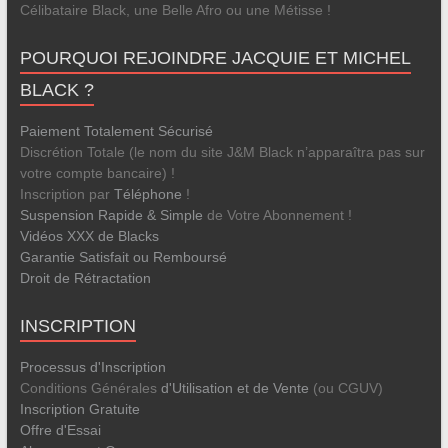
Célibataire Black, une Belle Afro ou une Métisse !
POURQUOI REJOINDRE JACQUIE ET MICHEL
BLACK ?
Paiement Totalement Sécurisé
Discrétion Totale (le nom du site J&M Black n’apparaîtra pas sur
votre compte bancaire) !
Inscription par
Téléphone
!
Suspension Rapide & Simple
de Votre Abonnement !
Vidéos XXX de Blacks
Garantie Satisfait ou Remboursé
Droit de Rétractation
INSCRIPTION
Processus d'Inscription
Conditions Générales
d'Utilisation et de Vente
(ou CGUV)
Inscription Gratuite
Offre d'Essai