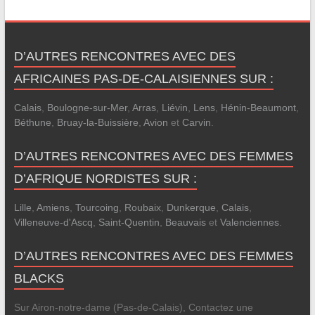
D’AUTRES RENCONTRES AVEC DES
AFRICAINES PAS-DE-CALAISIENNES SUR :
Calais
,
Boulogne-sur-Mer
,
Arras
,
Liévin
,
Lens
,
Hénin-Beaumont
,
Béthune
,
Bruay-la-Buissière
,
Avion
et
Carvin
.
D’AUTRES RENCONTRES AVEC DES FEMMES
D’AFRIQUE NORDISTES SUR :
Lille
,
Amiens
,
Tourcoing
,
Roubaix
,
Dunkerque
,
Calais
,
Villeneuve-d'Ascq
,
Saint-Quentin
,
Beauvais
et
Valenciennes
.
D’AUTRES RENCONTRES AVEC DES FEMMES
BLACKS
Sur Airon-notre-dame (Pas-de-Calais), Contactez une