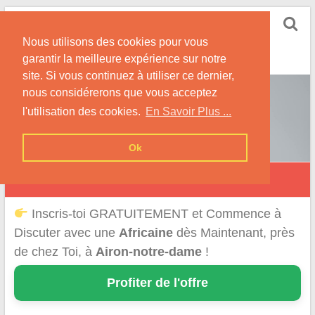
Skip
Rencontrer-Africaine
to
Conseils et Infos pour la Rencontre d'une Belle
Nous utilisons des cookies pour vous
content
Africaine !
garantir la meilleure expérience sur notre
site. Si vous continuez à utiliser ce dernier,
nous considérerons que vous acceptez
l'utilisation des cookies.
En Savoir Plus ...
Ok
Airon-Notre-Dame
Inscris-toi GRATUITEMENT et Commence à
Discuter avec une
Africaine
dès Maintenant, près
de chez Toi, à
Airon-notre-dame
!
Profiter de l'offre