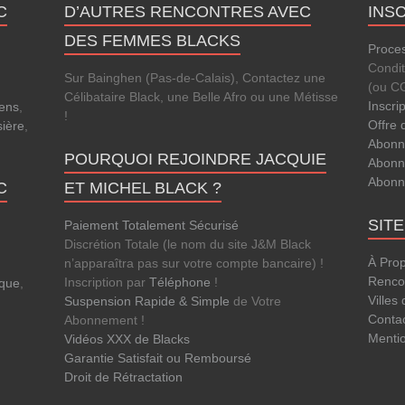
C
D’AUTRES RENCONTRES AVEC
INS
DES FEMMES BLACKS
Proces
Condi
Sur Bainghen (Pas-de-Calais), Contactez une
(ou C
Célibataire Black, une Belle Afro ou une Métisse
Inscri
ens
,
!
Offre 
sière
,
Abonn
POURQUOI REJOINDRE JACQUIE
Abonn
Abonn
C
ET MICHEL BLACK ?
SIT
Paiement Totalement Sécurisé
Discrétion Totale (le nom du site J&M Black
À Pro
n’apparaîtra pas sur votre compte bancaire) !
Rencon
Inscription par
Téléphone
!
que
,
Villes
Suspension Rapide & Simple
de Votre
Conta
Abonnement !
Menti
Vidéos XXX de Blacks
Garantie Satisfait ou Remboursé
Droit de Rétractation