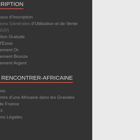
CRIPTION
sus d'Inscription
tions Générales
d'Utilisation et de Vente
GUV)
ption Gratuite
d'Essai
ement Or
ement Bronze
ement Argent
E RENCONTRER-AFRICAINE
pos
tre d'une Africaine dans les Grandes
 de France
ct
ons Légales