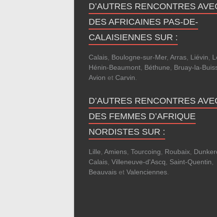
D’AUTRES RENCONTRES AVE
DES AFRICAINES PAS-DE-
CALAISIENNES SUR :
Calais
,
Boulogne-sur-Mer
,
Arras
,
Liévin
,
L
Hénin-Beaumont
,
Béthune
,
Bruay-la-Buis
Avion
et
Carvin
.
D’AUTRES RENCONTRES AVE
DES FEMMES D’AFRIQUE
NORDISTES SUR :
Lille
,
Amiens
,
Tourcoing
,
Roubaix
,
Dunker
Calais
,
Villeneuve-d'Ascq
,
Saint-Quentin
,
Beauvais
et
Valenciennes
.