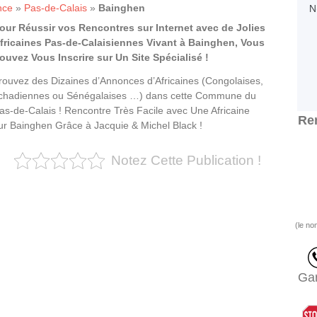
nce
»
Pas-de-Calais
»
Bainghen
our Réussir vos Rencontres sur Internet avec de Jolies
fricaines Pas-de-Calaisiennes Vivant à Bainghen, Vous
ouvez Vous Inscrire sur Un Site Spécialisé !
rouvez des Dizaines d’Annonces d’Africaines (Congolaises,
chadiennes ou Sénégalaises …) dans cette Commune du
as-de-Calais ! Rencontre Très Facile avec Une Africaine
Ren
ur Bainghen Grâce à Jacquie & Michel Black !
Notez Cette Publication !
(le no
Gar