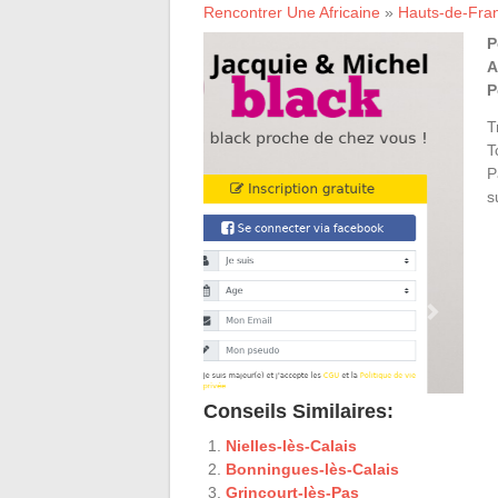
Rencontrer Une Africaine
»
Hauts-de-Fra
P
A
P
T
T
P
s
Conseils Similaires:
Nielles-lès-Calais
Bonningues-lès-Calais
Grincourt-lès-Pas