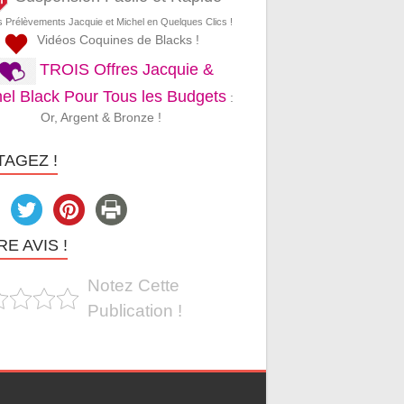
s Prélèvements Jacquie et Michel en Quelques Clics !
Vidéos Coquines de Blacks !
TROIS Offres Jacquie &
el Black Pour Tous les Budgets
:
Or, Argent & Bronze !
TAGEZ !
E AVIS !
Notez Cette
Publication !