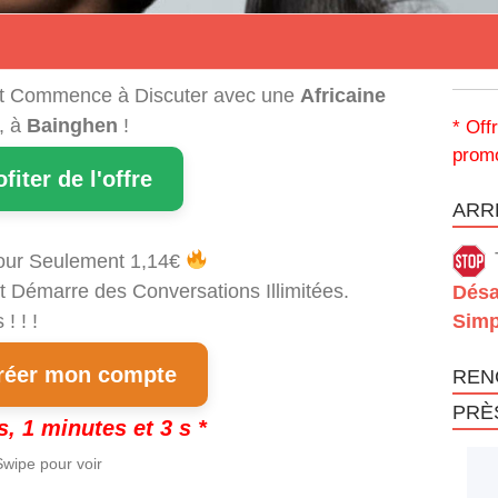
t Commence à Discuter avec une
Africaine
, à
Bainghen
!
* Off
promo
ofiter de l'offre
ARRÊ
our Seulement 1,14€
t Démarre des Conversations Illimitées.
Désa
! ! !
Simp
éer mon compte
REN
PRÈ
s, 1 minutes et 3 s *
wipe pour voir