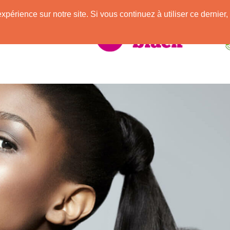
e
expérience sur notre site. Si vous continuez à utiliser ce derni
elle Africaine !