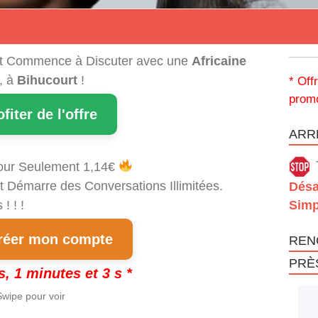
t Commence à Discuter avec une
Africaine
, à
Bihucourt
!
* Off
promo
ofiter de l'offre
ARRÊ
our Seulement 1,14€
t Démarre des Conversations Illimitées.
Désa
! ! !
Simp
éer mon compte
REN
PRÈ
s, 1 minutes et 3 s *
wipe pour voir