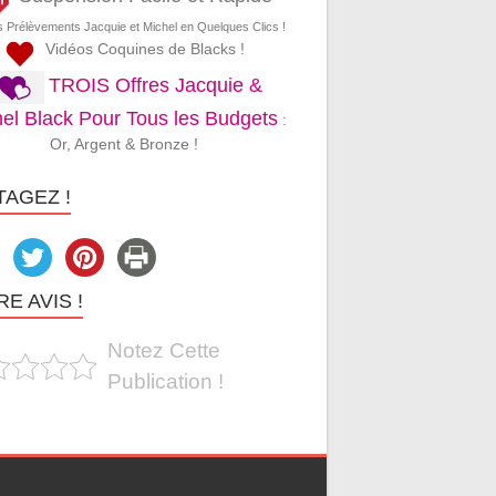
s Prélèvements Jacquie et Michel en Quelques Clics !
Vidéos Coquines de Blacks !
TROIS Offres Jacquie &
el Black Pour Tous les Budgets
:
Or, Argent & Bronze !
TAGEZ !
E AVIS !
Notez Cette
Publication !