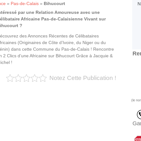
nce
»
Pas-de-Calais
»
Bihucourt
ntéressé par une Relation Amoureuse avec une
élibataire Africaine Pas-de-Calaisienne Vivant sur
ihucourt ?
écouvrez des Annonces Récentes de Célibataires
fricaines (Originaires de Côte d’Ivoire, du Niger ou du
énin) dans cette Commune du Pas-de-Calais ! Rencontre
Ren
n 2 Clics d’une Africaine sur Bihucourt Grâce à Jacquie &
ichel !
Notez Cette Publication !
(le no
Gar