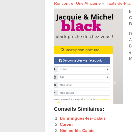
Rencontrer Une Africaine
»
Hauts-de-Fra
I
C
B
D
A
B
e
M
Conseils Similaires:
Bonningues-lès-Calais
Carvin
Nielles-lès-Calais