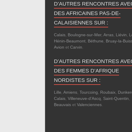
D’AUTRES RENCONTRES AVE
DES AFRICAINES PAS-DE-
CALAISIENNES SUR :
Calais
,
Boulogne-sur-Mer
,
Arras
,
Liévin
,
L
Hénin-Beaumont
,
Béthune
,
Bruay-la-Buis
Avion
et
Carvin
.
D’AUTRES RENCONTRES AVE
DES FEMMES D’AFRIQUE
NORDISTES SUR :
Lille
,
Amiens
,
Tourcoing
,
Roubaix
,
Dunker
Calais
,
Villeneuve-d'Ascq
,
Saint-Quentin
,
Beauvais
et
Valenciennes
.