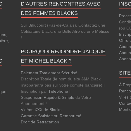
C
D’AUTRES RENCONTRES AVEC
INS
DES FEMMES BLACKS
Proces
Condi
Sur Bihucourt (Pas-de-Calais), Contactez une
(ou C
Célibataire Black, une Belle Afro ou une Métisse
Inscri
ens
,
!
Offre 
sière
,
Abonn
POURQUOI REJOINDRE JACQUIE
Abonn
Abonn
C
ET MICHEL BLACK ?
SIT
Paiement Totalement Sécurisé
Discrétion Totale (le nom du site J&M Black
À Pro
n’apparaîtra pas sur votre compte bancaire) !
Rencon
Inscription par
Téléphone
!
que
,
Villes
Suspension Rapide & Simple
de Votre
Conta
Abonnement !
Menti
Vidéos XXX de Blacks
Garantie Satisfait ou Remboursé
Droit de Rétractation