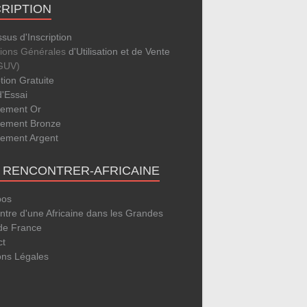
CRIPTION
sus d'Inscription
tions Générales
d'Utilisation et de Vente
GUV)
ption Gratuite
d'Essai
ement Or
ement Bronze
ement Argent
E RENCONTRER-AFRICAINE
pos
tre d'une Africaine dans les Grandes
 de France
ct
ons Légales