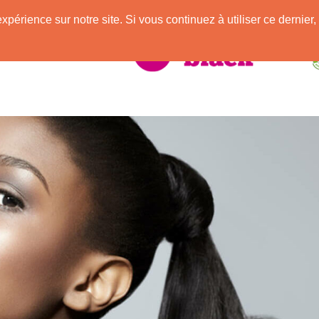
e
expérience sur notre site. Si vous continuez à utiliser ce derni
elle Africaine !