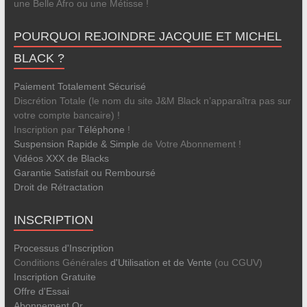
une Belle Afro ou une Métisse !
POURQUOI REJOINDRE JACQUIE ET MICHEL
BLACK ?
Paiement Totalement Sécurisé
Discrétion Totale (le nom du site J&M Black n’apparaîtra pas sur
votre compte bancaire) !
Inscription par
Téléphone
!
Suspension Rapide & Simple
de Votre Abonnement !
Vidéos XXX de Blacks
Garantie Satisfait ou Remboursé
Droit de Rétractation
INSCRIPTION
Processus d'Inscription
Conditions Générales
d'Utilisation et de Vente
(ou CGUV)
Inscription Gratuite
Offre d'Essai
Abonnement Or