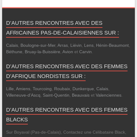
D’AUTRES RENCONTRES AVEC DES
AFRICAINES PAS-DE-CALAISIENNES SUR :
Calais
,
Boulogne-sur-Mer
,
Arras
,
Liévin
,
Lens
,
Hénin-Beaumont
,
Béthune
,
Bruay-la-Buissière
,
Avion
et
Carvin
.
D’AUTRES RENCONTRES AVEC DES FEMMES
D’AFRIQUE NORDISTES SUR :
Lille
,
Amiens
,
Tourcoing
,
Roubaix
,
Dunkerque
,
Calais
,
Villeneuve-d'Ascq
,
Saint-Quentin
,
Beauvais
et
Valenciennes
.
D’AUTRES RENCONTRES AVEC DES FEMMES
BLACKS
Sur Boyaval (Pas-de-Calais), Contactez une Célibataire Black,