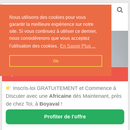
Skip
Rencontrer-Africaine
to
Conseils et Infos pour la Rencontre d'une Belle
Nous utilisons des cookies pour vous
content
Africaine !
garantir la meilleure expérience sur notre
site. Si vous continuez à utiliser ce dernier,
nous considérerons que vous acceptez
l'utilisation des cookies.
En Savoir Plus ...
Ok
Boyaval
Inscris-toi GRATUITEMENT et Commence à
Discuter avec une
Africaine
dès Maintenant, près
de chez Toi, à
Boyaval
!
Profiter de l'offre