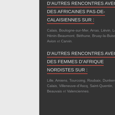
D’AUTRES RENCONTRES AVE
DES AFRICAINES PAS-DE-
CALAISIENNES SUR :
Calais
,
Boulogne-sur-Mer
,
Arras
,
Liévin
,
L
Hénin-Beaumont
,
Béthune
,
Bruay-la-Buis
Avion
et
Carvin
.
D’AUTRES RENCONTRES AVE
DES FEMMES D’AFRIQUE
NORDISTES SUR :
Lille
,
Amiens
,
Tourcoing
,
Roubaix
,
Dunker
Calais
,
Villeneuve-d'Ascq
,
Saint-Quentin
,
Beauvais
et
Valenciennes
.