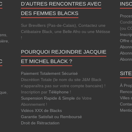
C
D’AUTRES RENCONTRES AVEC
INS
DES FEMMES BLACKS
Proces
Condi
Sur Brevillers (Pas-de-Calais), Contactez une
(ou C
Célibataire Black, une Belle Afro ou une Métisse
Inscri
ens
,
!
Offre 
sière
,
Abonn
POURQUOI REJOINDRE JACQUIE
Abonn
Abonn
C
ET MICHEL BLACK ?
SIT
Paiement Totalement Sécurisé
Discrétion Totale (le nom du site J&M Black
À Pro
n’apparaîtra pas sur votre compte bancaire) !
Rencon
Inscription par
Téléphone
!
que
,
Villes
Suspension Rapide & Simple
de Votre
Conta
Abonnement !
Menti
Vidéos XXX de Blacks
Garantie Satisfait ou Remboursé
Droit de Rétractation