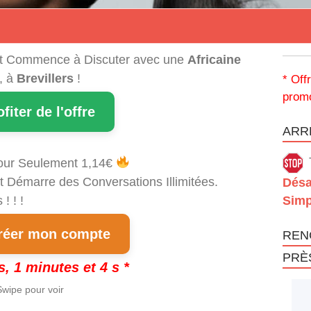
t Commence à Discuter avec une
Africaine
, à
Brevillers
!
* Off
promo
ofiter de l'offre
ARRÊ
our Seulement 1,14€
t Démarre des Conversations Illimitées.
Désa
! ! !
Simp
éer mon compte
REN
PRÈ
s, 1 minutes et 4 s *
wipe pour voir