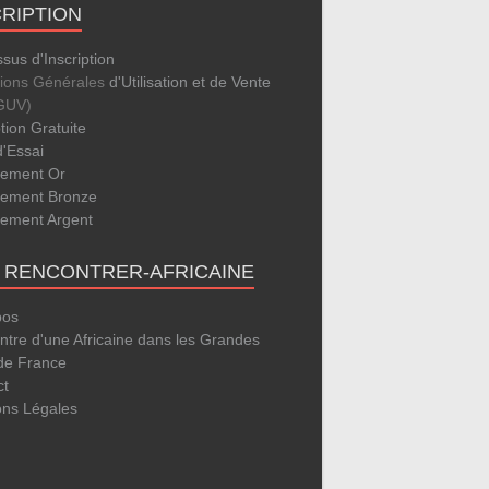
CRIPTION
sus d'Inscription
tions Générales
d'Utilisation et de Vente
GUV)
ption Gratuite
d'Essai
ement Or
ement Bronze
ement Argent
E RENCONTRER-AFRICAINE
pos
tre d'une Africaine dans les Grandes
 de France
ct
ons Légales