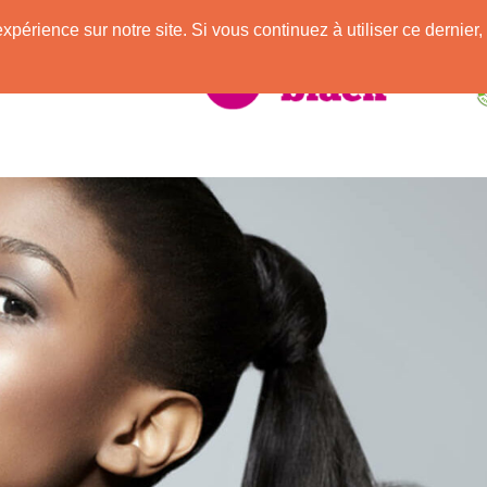
e
expérience sur notre site. Si vous continuez à utiliser ce derni
elle Africaine !