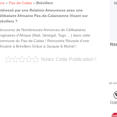
nce
»
Pas-de-Calais
»
Brévillers
ntéressé par une Relation Amoureuse avec une
élibataire Africaine Pas-de-Calaisienne Vivant sur
révillers ?
écouvrez de Nombreuses Annonces de Célibataires
riginaires d’Afrique (Mali, Sénégal, Togo …) dans cette
ommune du Pas-de-Calais ! Rencontre Réussie d’une
Ren
fricaine à Brévillers Grâce à Jacquie & Michel !
Notez Cette Publication !
(le no
Gar