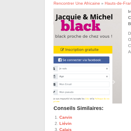
Rencontrer Une Africaine
»
Hauts-de-Fra
I
C
B
D
O
C
A
Conseils Similaires:
Carvin
Liévin
Calais