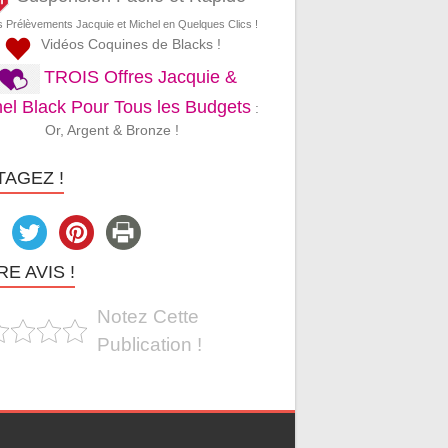
s Prélèvements Jacquie et Michel en Quelques Clics !
Vidéos Coquines de Blacks !
TROIS Offres Jacquie &
el Black Pour Tous les Budgets
:
Or, Argent & Bronze !
TAGEZ !
E AVIS !
Notez Cette
Publication !