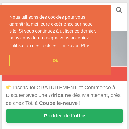
Skip
Rencontrer-Africaine
to
Conseils et Infos pour la Rencontre d'une Belle
Nous utilisons des cookies pour vous
content
Africaine !
garantir la meilleure expérience sur notre
site. Si vous continuez à utiliser ce dernier,
nous considérerons que vous acceptez
l'utilisation des cookies.
En Savoir Plus ...
Ok
Coupelle-Neuve
Inscris-toi GRATUITEMENT et Commence à
Discuter avec une
Africaine
dès Maintenant, près
de chez Toi, à
Coupelle-neuve
!
Profiter de l'offre