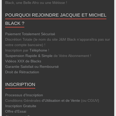
Black, une Belle Afro ou une Métisse !
POURQUOI REJOINDRE JACQUIE ET MICHEL
BLACK ?
Paiement Totalement Sécurisé
Discrétion Totale (le nom du site J&M Black n’apparaîtra pas sur
votre compte bancaire) !
Inscription par
Téléphone
!
Suspension Rapide & Simple
de Votre Abonnement !
Vidéos XXX de Blacks
Garantie Satisfait ou Remboursé
Droit de Rétractation
INSCRIPTION
Processus d'Inscription
Conditions Générales
d'Utilisation et de Vente
(ou CGUV)
Inscription Gratuite
Offre d'Essai