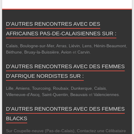
D’AUTRES RENCONTRES AVEC DES
AFRICAINES PAS-DE-CALAISIENNES SUR :
Calais
,
Boulogne-sur-Mer
,
Arras
,
Liévin
,
Lens
,
Hénin-Beaumont
,
Béthune
,
Bruay-la-Buissière
,
Avion
et
Carvin
.
D’AUTRES RENCONTRES AVEC DES FEMMES
D’AFRIQUE NORDISTES SUR :
Lille
,
Amiens
,
Tourcoing
,
Roubaix
,
Dunkerque
,
Calais
,
Villeneuve-d'Ascq
,
Saint-Quentin
,
Beauvais
et
Valenciennes
.
D’AUTRES RENCONTRES AVEC DES FEMMES
BLACKS
Sur Coupelle-neuve (Pas-de-Calais), Contactez une Célibataire