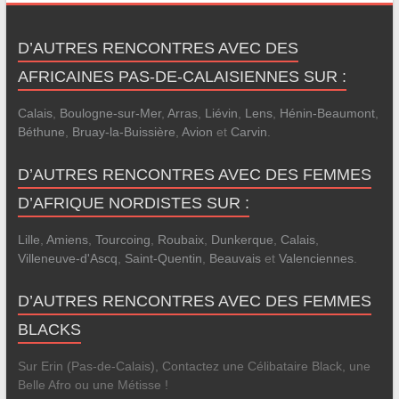
D’AUTRES RENCONTRES AVEC DES
AFRICAINES PAS-DE-CALAISIENNES SUR :
Calais
,
Boulogne-sur-Mer
,
Arras
,
Liévin
,
Lens
,
Hénin-Beaumont
,
Béthune
,
Bruay-la-Buissière
,
Avion
et
Carvin
.
D’AUTRES RENCONTRES AVEC DES FEMMES
D’AFRIQUE NORDISTES SUR :
Lille
,
Amiens
,
Tourcoing
,
Roubaix
,
Dunkerque
,
Calais
,
Villeneuve-d'Ascq
,
Saint-Quentin
,
Beauvais
et
Valenciennes
.
D’AUTRES RENCONTRES AVEC DES FEMMES
BLACKS
Sur Erin (Pas-de-Calais), Contactez une Célibataire Black, une
Belle Afro ou une Métisse !