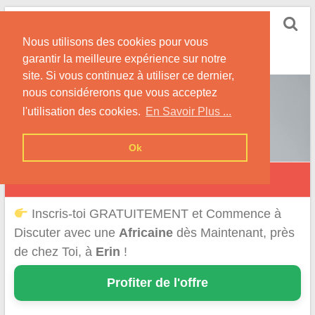
Skip
Rencontrer-Africaine
to
Conseils et Infos pour la Rencontre d'une Belle
Nous utilisons des cookies pour vous
content
Africaine !
garantir la meilleure expérience sur notre
site. Si vous continuez à utiliser ce dernier,
nous considérerons que vous acceptez
l'utilisation des cookies.
En Savoir Plus ...
Ok
Érin
Inscris-toi GRATUITEMENT et Commence à
Discuter avec une
Africaine
dès Maintenant, près
de chez Toi, à
Erin
!
Profiter de l'offre