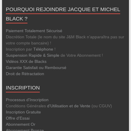
POURQUOI REJOINDRE JACQUIE ET MICHEL
BLACK ?
Paiement Totalement Sécurisé
Discrétion Totale (le nom du site J&M Black n’apparaîtra pas sur
votre compte bancaire) !
Inscription par
Téléphone
!
Suspension Rapide & Simple
de Votre Abonnement !
Vidéos XXX de Blacks
Garantie Satisfait ou Remboursé
Droit de Rétractation
INSCRIPTION
Processus d'Inscription
Conditions Générales
d'Utilisation et de Vente
(ou CGUV)
Inscription Gratuite
Offre d'Essai
Abonnement Or
Abonnement Bronze