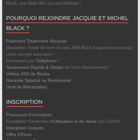
Black, une Belle Afro ou une Métisse !
POURQUOI REJOINDRE JACQUIE ET MICHEL
BLACK ?
Paiement Totalement Sécurisé
Discrétion Totale (le nom du site J&M Black n’apparaîtra pas sur
votre compte bancaire) !
Inscription par
Téléphone
!
Suspension Rapide & Simple
de Votre Abonnement !
Vidéos XXX de Blacks
Garantie Satisfait ou Remboursé
Droit de Rétractation
INSCRIPTION
Processus d'Inscription
Conditions Générales
d'Utilisation et de Vente
(ou CGUV)
Inscription Gratuite
Offre d'Essai