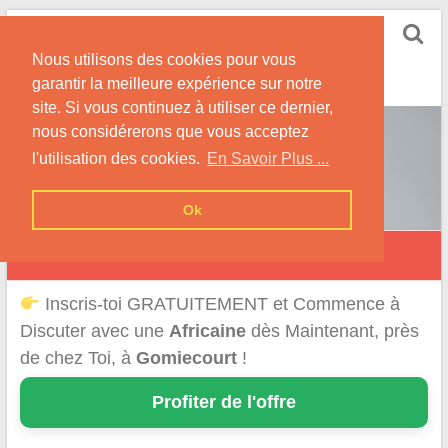
Skip
Rencontrer-Africaine
to
Conseils et Infos pour la Rencontre d'une Belle
Nous utilisons des cookies pour vous
content
Africaine !
garantir la meilleure expérience sur notre
site. Si vous continuez à utiliser ce dernier,
nous considérerons que vous acceptez
l'utilisation des cookies.
En Savoir Plus ...
Ok
Gomiécourt
Inscris-toi GRATUITEMENT et Commence à
Discuter avec une
Africaine
dès Maintenant, près
de chez Toi, à
Gomiecourt
!
Profiter de l'offre