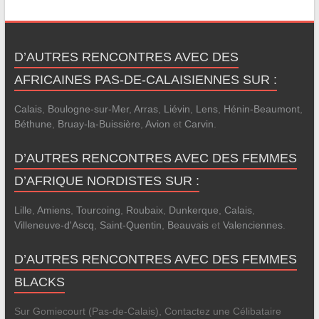
D’AUTRES RENCONTRES AVEC DES
AFRICAINES PAS-DE-CALAISIENNES SUR :
Calais
,
Boulogne-sur-Mer
,
Arras
,
Liévin
,
Lens
,
Hénin-Beaumont
,
Béthune
,
Bruay-la-Buissière
,
Avion
et
Carvin
.
D’AUTRES RENCONTRES AVEC DES FEMMES
D’AFRIQUE NORDISTES SUR :
Lille
,
Amiens
,
Tourcoing
,
Roubaix
,
Dunkerque
,
Calais
,
Villeneuve-d'Ascq
,
Saint-Quentin
,
Beauvais
et
Valenciennes
.
D’AUTRES RENCONTRES AVEC DES FEMMES
BLACKS
Sur Gomiecourt (Pas-de-Calais), Contactez une Célibataire