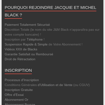
POURQUOI REJOINDRE JACQUIE ET MICHEL
BLACK ?
Paiement Totalement Sécurisé
Discrétion Totale (le nom du site J&M Black n’apparaîtra pas sur
votre compte bancaire) !
Inscription par
Téléphone
!
Suspension Rapide & Simple
de Votre Abonnement !
Vidéos XXX de Blacks
Garantie Satisfait ou Remboursé
Droit de Rétractation
INSCRIPTION
Processus d'Inscription
Conditions Générales
d'Utilisation et de Vente
(ou CGUV)
Inscription Gratuite
Offre d'Essai
Abonnement Or
Abonnement Bronze