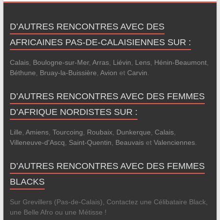
D’AUTRES RENCONTRES AVEC DES
AFRICAINES PAS-DE-CALAISIENNES SUR :
Calais
,
Boulogne-sur-Mer
,
Arras
,
Liévin
,
Lens
,
Hénin-Beaumont
,
Béthune
,
Bruay-la-Buissière
,
Avion
et
Carvin
.
D’AUTRES RENCONTRES AVEC DES FEMMES
D’AFRIQUE NORDISTES SUR :
Lille
,
Amiens
,
Tourcoing
,
Roubaix
,
Dunkerque
,
Calais
,
Villeneuve-d'Ascq
,
Saint-Quentin
,
Beauvais
et
Valenciennes
.
D’AUTRES RENCONTRES AVEC DES FEMMES
BLACKS
Sur Grevillers (Pas-de-Calais), Contactez une Célibataire Black,
une Belle Afro ou une Métisse !