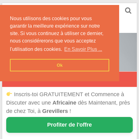
Skip
Rencontrer-Africaine
to
Conseils et Infos pour la Rencontre d'une Belle
Nous utilisons des cookies pour vous
content
Africaine !
garantir la meilleure expérience sur notre
site. Si vous continuez à utiliser ce dernier,
nous considérerons que vous acceptez
l'utilisation des cookies.
En Savoir Plus ...
Ok
Grévillers
Inscris-toi GRATUITEMENT et Commence à
Discuter avec une
Africaine
dès Maintenant, près
de chez Toi, à
Grevillers
!
Profiter de l'offre