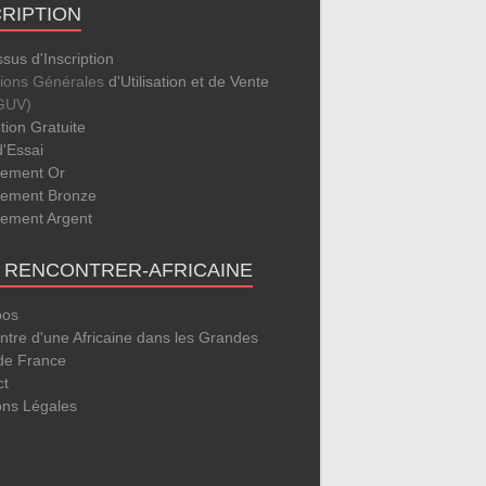
CRIPTION
sus d'Inscription
tions Générales
d'Utilisation et de Vente
GUV)
ption Gratuite
d'Essai
ement Or
ement Bronze
ement Argent
E RENCONTRER-AFRICAINE
pos
tre d'une Africaine dans les Grandes
 de France
ct
ons Légales