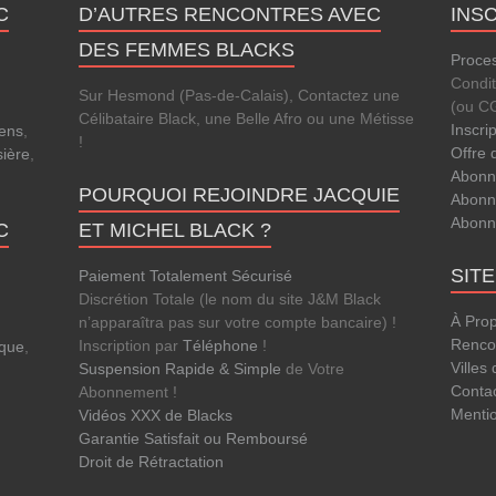
C
D’AUTRES RENCONTRES AVEC
INS
DES FEMMES BLACKS
Proces
Condi
Sur Hesmond (Pas-de-Calais), Contactez une
(ou C
Célibataire Black, une Belle Afro ou une Métisse
Inscri
ens
,
!
Offre 
sière
,
Abonn
POURQUOI REJOINDRE JACQUIE
Abonn
Abonn
C
ET MICHEL BLACK ?
SIT
Paiement Totalement Sécurisé
Discrétion Totale (le nom du site J&M Black
À Pro
n’apparaîtra pas sur votre compte bancaire) !
Rencon
Inscription par
Téléphone
!
que
,
Villes
Suspension Rapide & Simple
de Votre
Conta
Abonnement !
Menti
Vidéos XXX de Blacks
Garantie Satisfait ou Remboursé
Droit de Rétractation