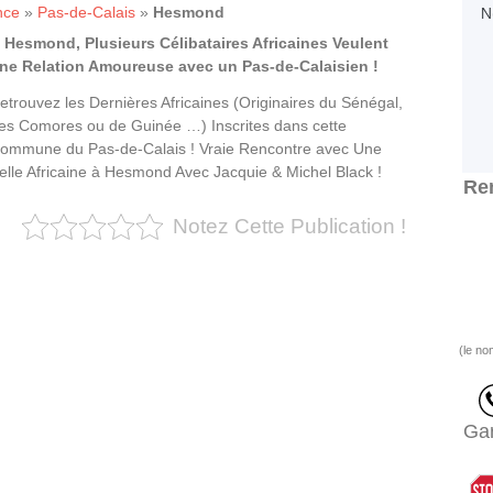
nce
»
Pas-de-Calais
»
Hesmond
 Hesmond, Plusieurs Célibataires Africaines Veulent
ne Relation Amoureuse avec un Pas-de-Calaisien !
etrouvez les Dernières Africaines (Originaires du Sénégal,
es Comores ou de Guinée …) Inscrites dans cette
ommune du Pas-de-Calais ! Vraie Rencontre avec Une
elle Africaine à Hesmond Avec Jacquie & Michel Black !
Ren
Notez Cette Publication !
(le no
Gar