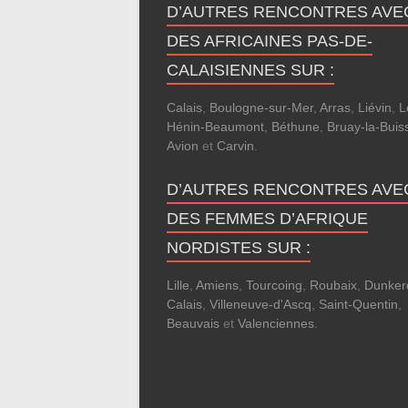
D’AUTRES RENCONTRES AVE
DES AFRICAINES PAS-DE-
CALAISIENNES SUR :
Calais
,
Boulogne-sur-Mer
,
Arras
,
Liévin
,
L
Hénin-Beaumont
,
Béthune
,
Bruay-la-Buis
Avion
et
Carvin
.
D’AUTRES RENCONTRES AVE
DES FEMMES D’AFRIQUE
NORDISTES SUR :
Lille
,
Amiens
,
Tourcoing
,
Roubaix
,
Dunker
Calais
,
Villeneuve-d'Ascq
,
Saint-Quentin
,
Beauvais
et
Valenciennes
.