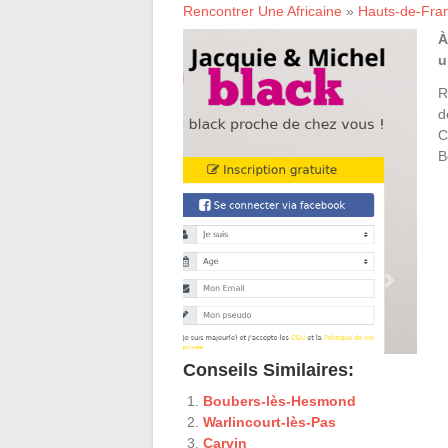
Rencontrer Une Africaine
»
Hauts-de-Fra
À
u
R
d
C
B
Conseils Similaires:
Boubers-lès-Hesmond
Warlincourt-lès-Pas
Carvin