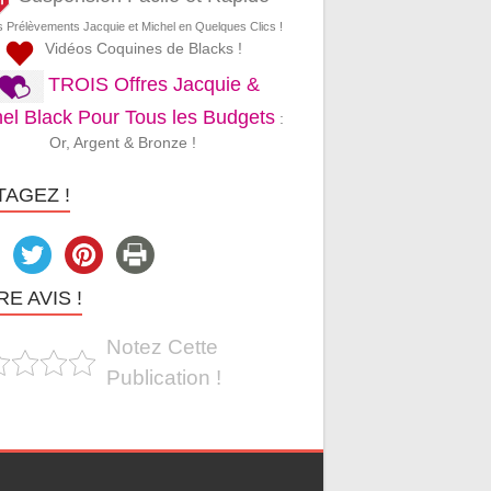
s Prélèvements Jacquie et Michel en Quelques Clics !
Vidéos Coquines de Blacks !
TROIS Offres Jacquie &
el Black Pour Tous les Budgets
:
Or, Argent & Bronze !
TAGEZ !
E AVIS !
Notez Cette
Publication !