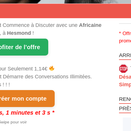
t Commence à Discuter avec une
Africaine
, à
Hesmond
!
* Off
promo
ofiter de l'offre
ARRÊ
our Seulement 1,14€
t Démarre des Conversations Illimitées.
Désa
! ! !
Simp
éer mon compte
REN
PRÈ
s, 1 minutes et 3 s *
wipe pour voir