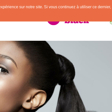
e
expérience sur notre site. Si vous continuez à utiliser ce derni
elle Africaine !