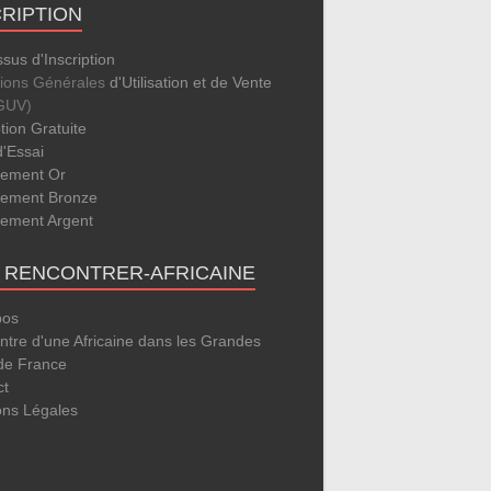
CRIPTION
sus d'Inscription
tions Générales
d'Utilisation et de Vente
GUV)
ption Gratuite
d'Essai
ement Or
ement Bronze
ement Argent
E RENCONTRER-AFRICAINE
pos
tre d'une Africaine dans les Grandes
 de France
ct
ons Légales