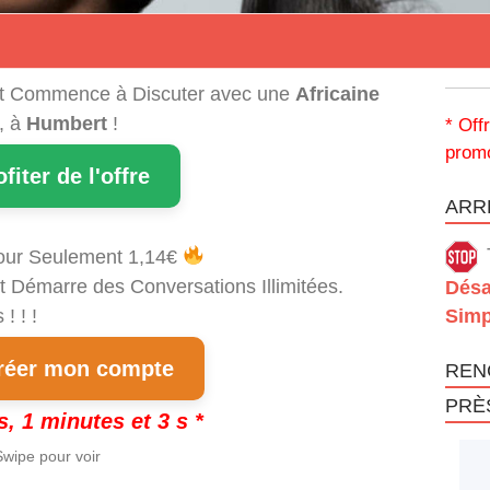
t Commence à Discuter avec une
Africaine
, à
Humbert
!
* Off
promo
ofiter de l'offre
ARRÊ
our Seulement 1,14€
t Démarre des Conversations Illimitées.
Désa
! ! !
Simp
éer mon compte
REN
PRÈ
s, 1 minutes et 3 s *
wipe pour voir