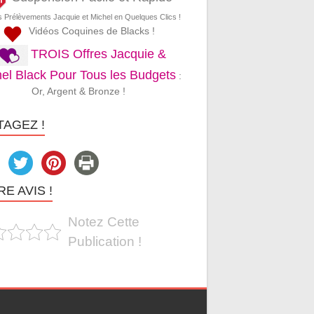
s Prélèvements Jacquie et Michel en Quelques Clics !
Vidéos Coquines de Blacks !
TROIS Offres Jacquie &
el Black Pour Tous les Budgets
:
Or, Argent & Bronze !
TAGEZ !
E AVIS !
Notez Cette
Publication !