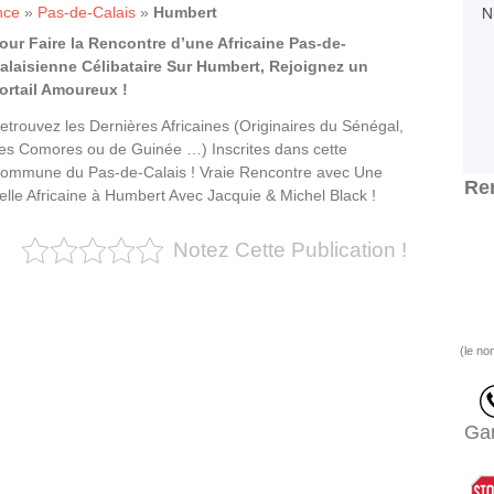
nce
»
Pas-de-Calais
»
Humbert
our Faire la Rencontre d’une Africaine Pas-de-
alaisienne Célibataire Sur Humbert, Rejoignez un
ortail Amoureux !
etrouvez les Dernières Africaines (Originaires du Sénégal,
es Comores ou de Guinée …) Inscrites dans cette
ommune du Pas-de-Calais ! Vraie Rencontre avec Une
Ren
elle Africaine à Humbert Avec Jacquie & Michel Black !
Notez Cette Publication !
(le no
Gar