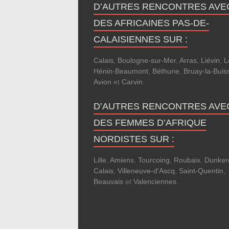
D’AUTRES RENCONTRES AVE
DES AFRICAINES PAS-DE-
CALAISIENNES SUR :
Calais
,
Boulogne-sur-Mer
,
Arras
,
Liévin
,
L
Hénin-Beaumont
,
Béthune
,
Bruay-la-Buis
Avion
et
Carvin
.
D’AUTRES RENCONTRES AVE
DES FEMMES D’AFRIQUE
NORDISTES SUR :
Lille
,
Amiens
,
Tourcoing
,
Roubaix
,
Dunker
Calais
,
Villeneuve-d'Ascq
,
Saint-Quentin
,
Beauvais
et
Valenciennes
.