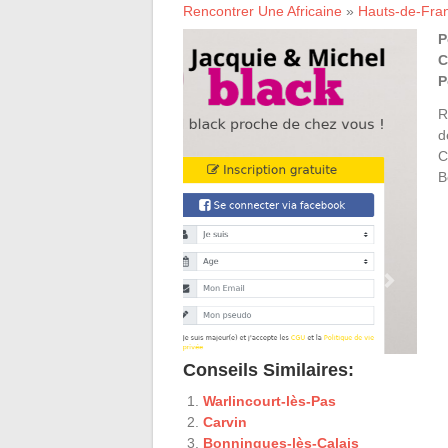
Rencontrer Une Africaine
»
Hauts-de-Fra
P
C
P
R
d
C
B
Conseils Similaires:
Warlincourt-lès-Pas
Carvin
Bonningues-lès-Calais