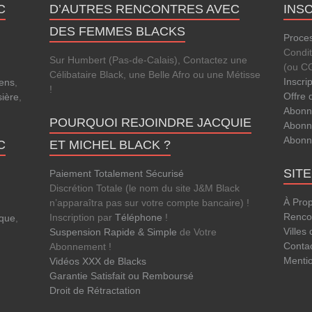
C
D’AUTRES RENCONTRES AVEC
INS
DES FEMMES BLACKS
Proces
Condi
Sur Humbert (Pas-de-Calais), Contactez une
(ou C
Célibataire Black, une Belle Afro ou une Métisse
Inscri
ens
,
!
Offre 
sière
,
Abonn
POURQUOI REJOINDRE JACQUIE
Abonn
Abonn
C
ET MICHEL BLACK ?
SIT
Paiement Totalement Sécurisé
Discrétion Totale (le nom du site J&M Black
À Pro
n’apparaîtra pas sur votre compte bancaire) !
Rencon
Inscription par
Téléphone
!
que
,
Villes
Suspension Rapide & Simple
de Votre
Conta
Abonnement !
Menti
Vidéos XXX de Blacks
Garantie Satisfait ou Remboursé
Droit de Rétractation