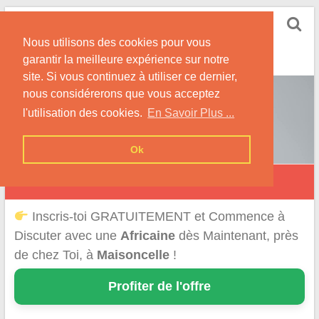
Skip
Rencontrer-Africaine
to
Conseils et Infos pour la Rencontre d'une Belle
Nous utilisons des cookies pour vous
content
Africaine !
garantir la meilleure expérience sur notre
site. Si vous continuez à utiliser ce dernier,
nous considérerons que vous acceptez
l'utilisation des cookies.
En Savoir Plus ...
Ok
Maisoncelle
Inscris-toi GRATUITEMENT et Commence à
Discuter avec une
Africaine
dès Maintenant, près
de chez Toi, à
Maisoncelle
!
Profiter de l'offre