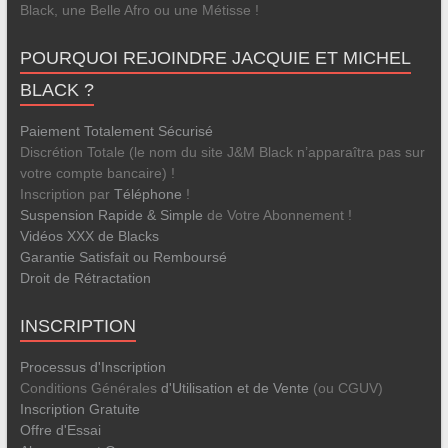
Black, une Belle Afro ou une Métisse !
POURQUOI REJOINDRE JACQUIE ET MICHEL
BLACK ?
Paiement Totalement Sécurisé
Discrétion Totale (le nom du site J&M Black n’apparaîtra pas sur
votre compte bancaire) !
Inscription par
Téléphone
!
Suspension Rapide & Simple
de Votre Abonnement !
Vidéos XXX de Blacks
Garantie Satisfait ou Remboursé
Droit de Rétractation
INSCRIPTION
Processus d'Inscription
Conditions Générales
d'Utilisation et de Vente
(ou CGUV)
Inscription Gratuite
Offre d'Essai