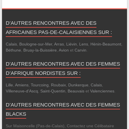
D’AUTRES RENCONTRES AVEC DES
AFRICAINES PAS-DE-CALAISIENNES SUR :
Calais
,
Boulogne-sur-Mer
,
Arras
,
Liévin
,
Lens
,
Hénin-Beaumont
,
Béthune
,
Bruay-la-Buissière
,
Avion
et
Carvin
.
D’AUTRES RENCONTRES AVEC DES FEMMES
D’AFRIQUE NORDISTES SUR :
Lille
,
Amiens
,
Tourcoing
,
Roubaix
,
Dunkerque
,
Calais
,
Villeneuve-d'Ascq
,
Saint-Quentin
,
Beauvais
et
Valenciennes
.
D’AUTRES RENCONTRES AVEC DES FEMMES
BLACKS
Sur Maisoncelle (Pas-de-Calais), Contactez une Célibataire