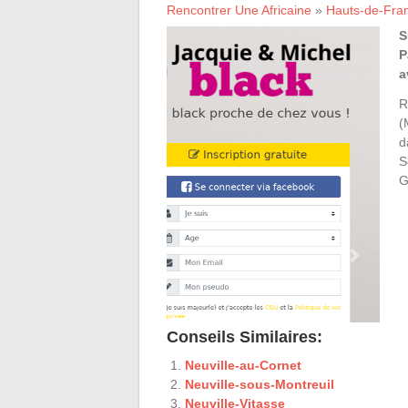
Rencontrer Une Africaine
»
Hauts-de-Fra
S
P
a
R
(
d
S
G
Conseils Similaires:
Neuville-au-Cornet
Neuville-sous-Montreuil
Neuville-Vitasse