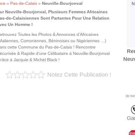
nce
»
Pas-de-Calais
»
Neuville-Bourjonval
ur Neuville-Bourjonval, Plusieurs Femmes Africaines
as-de-Calaisiennes Sont Partantes Pour Une Relation
vec Un Homme !
etrouvez Toutes les Photos & Annonces d’Africaines
Maliennes, Comoriennes, Béninoises ou Nigériennes …)
ans cette Commune du Pas-de-Calais ! Rencontre
Ren
écurisée & Rapide d’une Célibataire à Neuville-Bourjonval
Neuv
râce à Jacquie & Michel Black !
Notez Cette Publication !
(le no
Gar