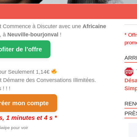
t Commence à Discuter avec une
Africaine
, à
Neuville-bourjonval
!
* Off
promo
ofiter de l'offre
ARRÊ
our Seulement 1,14€
t Démarre des Conversations Illimitées.
Désa
! ! !
Simp
éer mon compte
REN
PRÈ
s, 1 minutes et 3 s *
wipe pour voir