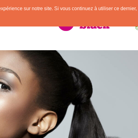
e
expérience sur notre site. Si vous continuez à utiliser ce derni
elle Africaine !