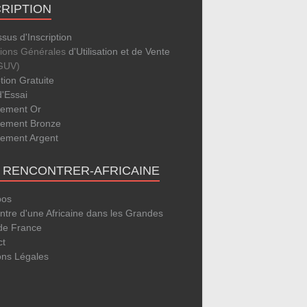
CRIPTION
sus d'Inscription
tions Générales
d'Utilisation et de Vente
GUV)
ption Gratuite
d'Essai
ement Or
ement Bronze
ement Argent
E RENCONTRER-AFRICAINE
pos
tre d'une Africaine dans les Grandes
 de France
ct
ons Légales