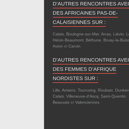
D’AUTRES RENCONTRES AVE
DES AFRICAINES PAS-DE-
CALAISIENNES SUR :
Calais
,
Boulogne-sur-Mer
,
Arras
,
Liévin
,
L
Hénin-Beaumont
,
Béthune
,
Bruay-la-Buis
Avion
et
Carvin
.
D’AUTRES RENCONTRES AVE
DES FEMMES D’AFRIQUE
NORDISTES SUR :
Lille
,
Amiens
,
Tourcoing
,
Roubaix
,
Dunker
Calais
,
Villeneuve-d'Ascq
,
Saint-Quentin
,
Beauvais
et
Valenciennes
.