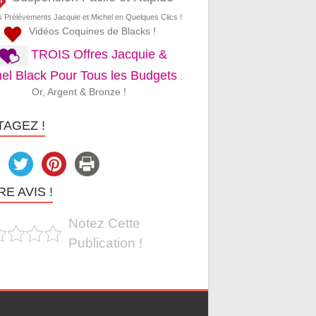
s Prélèvements Jacquie et Michel en Quelques Clics !
Vidéos Coquines de Blacks !
TROIS Offres Jacquie &
el Black Pour Tous les Budgets
:
Or, Argent & Bronze !
TAGEZ !
E AVIS !
Notez Cette
Publication !