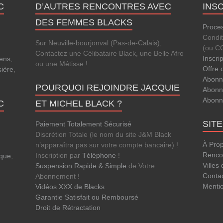
C
D’AUTRES RENCONTRES AVEC
INS
DES FEMMES BLACKS
Proces
Condi
Sur Neuville-bourjonval (Pas-de-Calais),
(ou C
Contactez une Célibataire Black, une Belle Afro
Inscri
ens
,
ou une Métisse !
Offre 
sière
,
Abonn
POURQUOI REJOINDRE JACQUIE
Abonn
Abonn
C
ET MICHEL BLACK ?
SIT
Paiement Totalement Sécurisé
Discrétion Totale (le nom du site J&M Black
À Pro
n’apparaîtra pas sur votre compte bancaire) !
Rencon
Inscription par
Téléphone
!
que
,
Villes
Suspension Rapide & Simple
de Votre
Conta
Abonnement !
Menti
Vidéos XXX de Blacks
Garantie Satisfait ou Remboursé
Droit de Rétractation