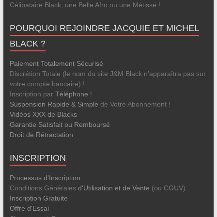
Célibataire Black, une Belle Afro ou une Métisse !
POURQUOI REJOINDRE JACQUIE ET MICHEL
BLACK ?
Paiement Totalement Sécurisé
Discrétion Totale (le nom du site J&M Black n’apparaîtra pas sur
votre compte bancaire) !
Inscription par
Téléphone
!
Suspension Rapide & Simple
de Votre Abonnement !
Vidéos XXX de Blacks
Garantie Satisfait ou Remboursé
Droit de Rétractation
INSCRIPTION
Processus d'Inscription
Conditions Générales
d'Utilisation et de Vente
(ou CGUV)
Inscription Gratuite
Offre d'Essai