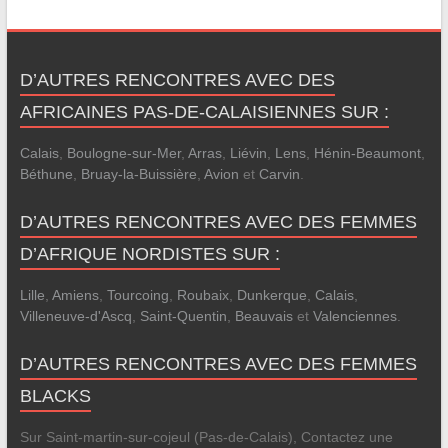
D’AUTRES RENCONTRES AVEC DES
AFRICAINES PAS-DE-CALAISIENNES SUR :
Calais
,
Boulogne-sur-Mer
,
Arras
,
Liévin
,
Lens
,
Hénin-Beaumont
,
Béthune
,
Bruay-la-Buissière
,
Avion
et
Carvin
.
D’AUTRES RENCONTRES AVEC DES FEMMES
D’AFRIQUE NORDISTES SUR :
Lille
,
Amiens
,
Tourcoing
,
Roubaix
,
Dunkerque
,
Calais
,
Villeneuve-d'Ascq
,
Saint-Quentin
,
Beauvais
et
Valenciennes
.
D’AUTRES RENCONTRES AVEC DES FEMMES
BLACKS
Sur Saint-martin-sur-cojeul (Pas-de-Calais), Contactez une