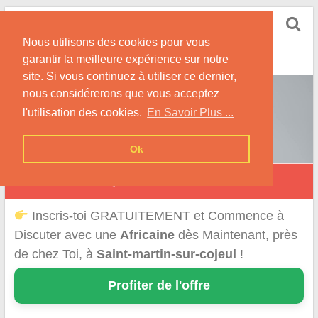
Skip
Rencontrer-Africaine
to
Conseils et Infos pour la Rencontre d'une Belle
Nous utilisons des cookies pour vous
content
Africaine !
garantir la meilleure expérience sur notre
site. Si vous continuez à utiliser ce dernier,
nous considérerons que vous acceptez
l'utilisation des cookies.
En Savoir Plus ...
Ok
Saint-Martin-sur-Cojeul
Inscris-toi GRATUITEMENT et Commence à
Discuter avec une
Africaine
dès Maintenant, près
de chez Toi, à
Saint-martin-sur-cojeul
!
Profiter de l'offre