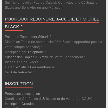
Sur Tigny-noyelle (Pas-de-Calais), Contactez une Célibataire
Black, une Belle Afro ou une Métisse !
POURQUOI REJOINDRE JACQUIE ET MICHEL
BLACK ?
Paiement Totalement Sécurisé
Discrétion Totale (le nom du site J&M Black n’apparaîtra pas sur
votre compte bancaire) !
Inscription par
Téléphone
!
Suspension Rapide & Simple
de Votre Abonnement !
Vidéos XXX de Blacks
Garantie Satisfait ou Remboursé
Droit de Rétractation
INSCRIPTION
Processus d'Inscription
Conditions Générales
d'Utilisation et de Vente
(ou CGUV)
Inscription Gratuite