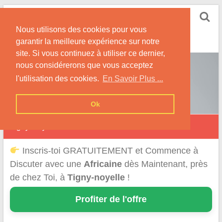
Skip
Rencontrer-Africaine
to
Conseils et Infos pour la Rencontre d'une Belle
Nous utilisons des cookies pour vous
content
Africaine !
garantir la meilleure expérience sur notre
site. Si vous continuez à utiliser ce dernier,
nous considérerons que vous acceptez
l'utilisation des cookies.
En Savoir Plus ...
Ok
Tigny-Noyelle
Inscris-toi GRATUITEMENT et Commence à
Discuter avec une
Africaine
dès Maintenant, près
de chez Toi, à
Tigny-noyelle
!
Profiter de l'offre