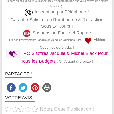
(le nom du site Jacquie & Michel Black n’apparaîtra pas sur votre relevé de compte
bancaire) !
Inscription par Téléphone !
Garantie Satisfait ou Remboursé & Rétraction
Sous 14 Jours !
Suspension Facile et Rapide
Vidéos
Fin des Prélèvements Jacquie et Michel en Quelques Clics !
Coquines de Blacks !
TROIS Offres Jacquie & Michel Black Pour
Tous les Budgets
: Or, Argent & Bronze !
PARTAGEZ !
VOTRE AVIS !
Notez Cette Publication !