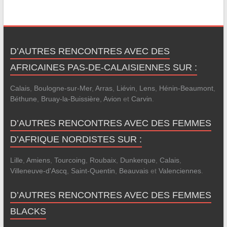
D’AUTRES RENCONTRES AVEC DES
AFRICAINES PAS-DE-CALAISIENNES SUR :
Calais
,
Boulogne-sur-Mer
,
Arras
,
Liévin
,
Lens
,
Hénin-Beaumont
,
Béthune
,
Bruay-la-Buissière
,
Avion
et
Carvin
.
D’AUTRES RENCONTRES AVEC DES FEMMES
D’AFRIQUE NORDISTES SUR :
Lille
,
Amiens
,
Tourcoing
,
Roubaix
,
Dunkerque
,
Calais
,
Villeneuve-d'Ascq
,
Saint-Quentin
,
Beauvais
et
Valenciennes
.
D’AUTRES RENCONTRES AVEC DES FEMMES
BLACKS