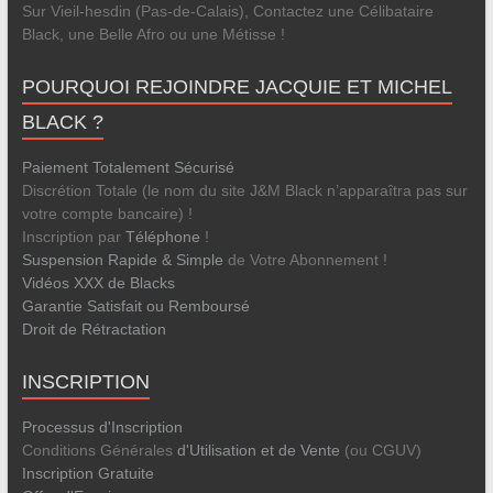
Sur Vieil-hesdin (Pas-de-Calais), Contactez une Célibataire
Black, une Belle Afro ou une Métisse !
POURQUOI REJOINDRE JACQUIE ET MICHEL
BLACK ?
Paiement Totalement Sécurisé
Discrétion Totale (le nom du site J&M Black n’apparaîtra pas sur
votre compte bancaire) !
Inscription par
Téléphone
!
Suspension Rapide & Simple
de Votre Abonnement !
Vidéos XXX de Blacks
Garantie Satisfait ou Remboursé
Droit de Rétractation
INSCRIPTION
Processus d'Inscription
Conditions Générales
d'Utilisation et de Vente
(ou CGUV)
Inscription Gratuite