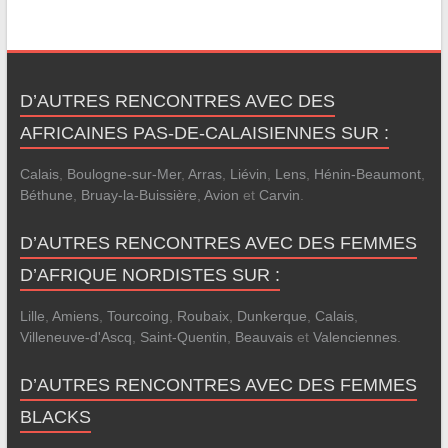
D’AUTRES RENCONTRES AVEC DES
AFRICAINES PAS-DE-CALAISIENNES SUR :
Calais
,
Boulogne-sur-Mer
,
Arras
,
Liévin
,
Lens
,
Hénin-Beaumont
,
Béthune
,
Bruay-la-Buissière
,
Avion
et
Carvin
.
D’AUTRES RENCONTRES AVEC DES FEMMES
D’AFRIQUE NORDISTES SUR :
Lille
,
Amiens
,
Tourcoing
,
Roubaix
,
Dunkerque
,
Calais
,
Villeneuve-d'Ascq
,
Saint-Quentin
,
Beauvais
et
Valenciennes
.
D’AUTRES RENCONTRES AVEC DES FEMMES
BLACKS