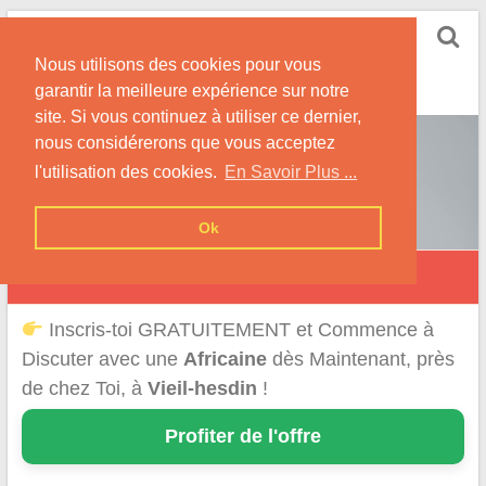
Skip
Rencontrer-Africaine
to
Conseils et Infos pour la Rencontre d'une Belle
Nous utilisons des cookies pour vous
content
Africaine !
garantir la meilleure expérience sur notre
site. Si vous continuez à utiliser ce dernier,
nous considérerons que vous acceptez
l'utilisation des cookies.
En Savoir Plus ...
Ok
Vieil-Hesdin
Inscris-toi GRATUITEMENT et Commence à
Discuter avec une
Africaine
dès Maintenant, près
de chez Toi, à
Vieil-hesdin
!
Profiter de l'offre