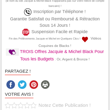
(le nom du site Jacquie & Michel Black n’apparaîtra pas sur votre relevé de compte
bancaire) !
Inscription par Téléphone !
Garantie Satisfait ou Remboursé & Rétraction
Sous 14 Jours !
Suspension Facile et Rapide
Vidéos
Fin des Prélèvements Jacquie et Michel en Quelques Clics !
Coquines de Blacks !
TROIS Offres Jacquie & Michel Black Pour
Tous les Budgets
: Or, Argent & Bronze !
PARTAGEZ !
VOTRE AVIS !
Notez Cette Publication !